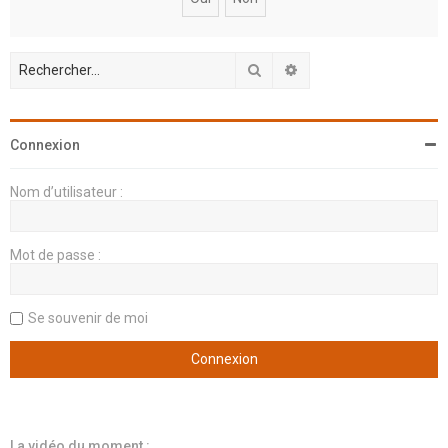
h
e
r
Rechercher
Recherche avancée
Connexion
Nom d’utilisateur :
Mot de passe :
Se souvenir de moi
La vidéo du moment :