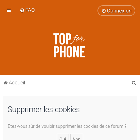
FAQ
Connexion
R
Accueil
e
c
Supprimer les cookies
h
e
r
Êtes-vous sûr de vouloir supprimer les cookies de ce forum ?
c