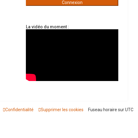
é
e
La vidéo du moment :
Confidentialité
Supprimer les cookies
Fuseau horaire sur
UTC