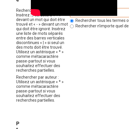
Rechercher par mots-clés :
Insérez le caractère « + »
devant un mot qui doit être
Rechercher tous les termes o
trouvé et « - » devant un mot
Rechercher n’importe quel de
qui doit être ignoré. Insérez
une liste de mots séparés
entre des barres verticales
discontinues « | » si seul un
des mots doit être trouvé.
Utilisez un astérisque « * »
comme métacaractère
passe-partout si vous
souhaitez effectuer des
recherches partielles.
Rechercher par auteur :
Utilisez un astérisque « * »
comme métacaractère
passe-partout si vous
souhaitez effectuer des
recherches partielles.
P