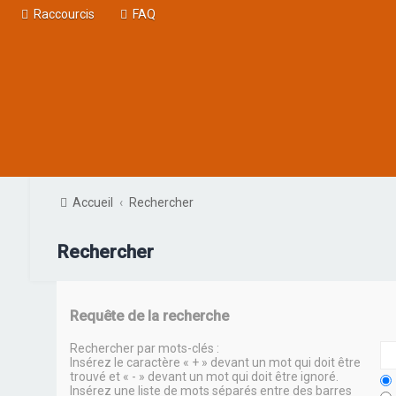
Raccourcis
FAQ
Accueil
Rechercher
Rechercher
Requête de la recherche
Rechercher par mots-clés :
Insérez le caractère « + » devant un mot qui doit être
trouvé et « - » devant un mot qui doit être ignoré.
Insérez une liste de mots séparés entre des barres