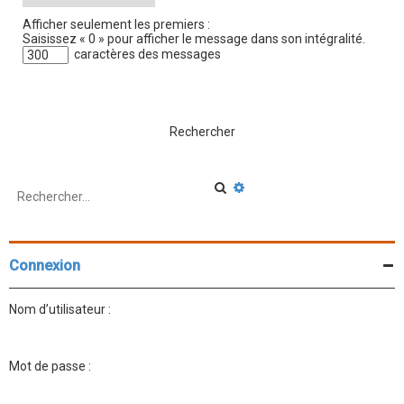
Afficher seulement les premiers :
Saisissez « 0 » pour afficher le message dans son intégralité.
caractères des messages
R
R
e
e
c
c
h
h
e
e
r
r
Connexion
c
c
h
h
e
e
Nom d’utilisateur :
r
a
v
a
n
Mot de passe :
c
é
e