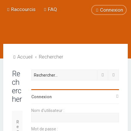
Raccourcis
FAQ
Connexion
Accueil
Rechercher
Re
Rechercher
Recherc
ch
erc
Connexion
her
Nom d’utilisateur :
R
e
Mot de passe :