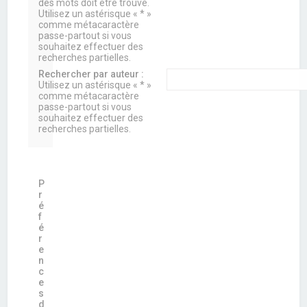
des mots doit être trouvé.
Utilisez un astérisque « * »
comme métacaractère
passe-partout si vous
souhaitez effectuer des
recherches partielles.
Rechercher par auteur :
Utilisez un astérisque « * »
comme métacaractère
passe-partout si vous
souhaitez effectuer des
recherches partielles.
P
r
é
f
é
r
e
n
c
e
s
d