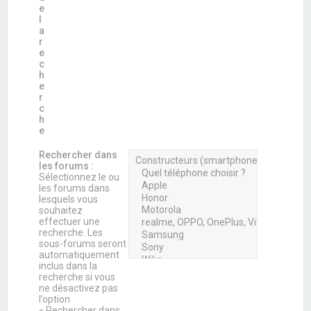
e
l
a
r
e
c
h
e
r
c
h
e
Rechercher dans
les forums :
Sélectionnez le ou
les forums dans
lesquels vous
souhaitez
effectuer une
recherche. Les
sous-forums seront
automatiquement
inclus dans la
recherche si vous
ne désactivez pas
l’option
« Rechercher dans