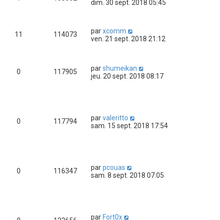
dim. 30 sept. 2018 05:45
par
xcomm
11
114073
ven. 21 sept. 2018 21:12
par
shumeikan
0
117905
jeu. 20 sept. 2018 08:17
par
valeritto
0
117794
sam. 15 sept. 2018 17:54
par
pcouas
0
116347
sam. 8 sept. 2018 07:05
par
Fort0x