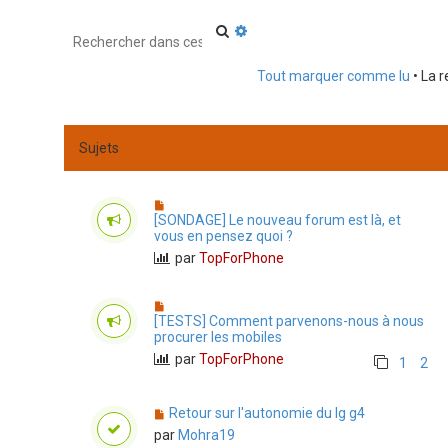
R
R
e
e
c
c
Tout marquer comme lu
• La 
h
h
e
e
r
r
c
c
h
h
Sujets
e
e
r
a
v
a
[SONDAGE] Le nouveau forum est là, et
n
vous en pensez quoi ?
c
é
par
TopForPhone
e
[TESTS] Comment parvenons-nous à nous
procurer les mobiles
par
TopForPhone
1
2
Retour sur l'autonomie du lg g4
par
Mohra19