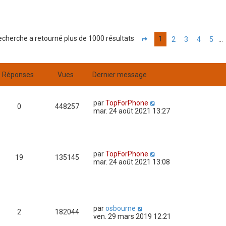
recherche a retourné plus de 1000 résultats
1
2
3
4
5
…
P
a
g
e
1
Réponses
Vues
Dernier message
s
u
r
par
TopForPhone
2
0
448257
mar. 24 août 2021 13:27
0
par
TopForPhone
19
135145
mar. 24 août 2021 13:08
par
osbourne
2
182044
ven. 29 mars 2019 12:21