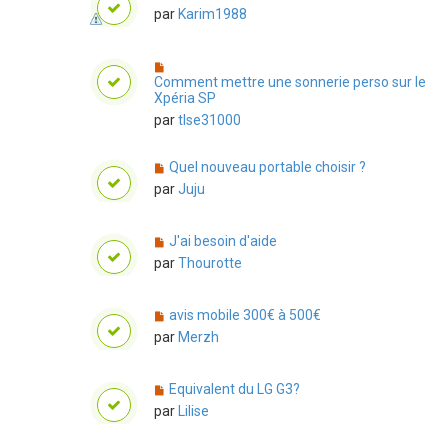
par
Karim1988
Comment mettre une sonnerie perso sur le
Xpéria SP
par
tlse31000
Quel nouveau portable choisir ?
par
Juju
J'ai besoin d'aide
par
Thourotte
avis mobile 300€ à 500€
par
Merzh
Equivalent du LG G3?
par
Lilise