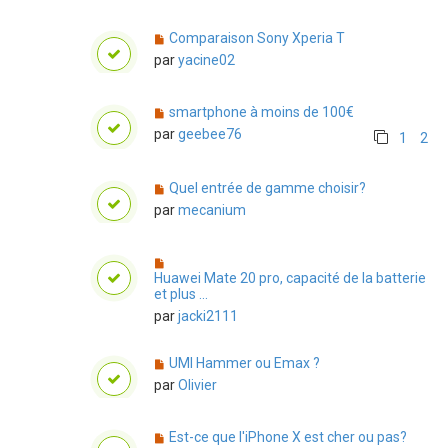
Comparaison Sony Xperia T
par
yacine02
smartphone à moins de 100€
par
geebee76
1
2
Quel entrée de gamme choisir?
par
mecanium
Huawei Mate 20 pro, capacité de la batterie
et plus ...
par
jacki2111
UMI Hammer ou Emax ?
par
Olivier
Est-ce que l'iPhone X est cher ou pas?