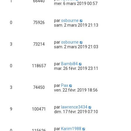
1
66440
mer. 6 mars 2019 00:57
par
osbourne
0
75926
sam. 2 mars 2019 21:13
par
osbourne
3
73214
sam. 2 mars 2019 21:03
par
Bambi84
0
118657
mar. 26 févr. 2019 23:11
par
Pax
3
74450
ven. 22 févr. 2019 18:56
par
lawrence3434
9
100471
dim. 17 févr. 2019 07:10
par
Karim1988
0
115626