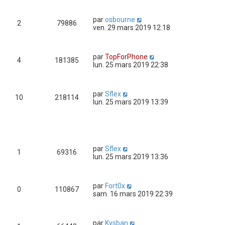
par
osbourne
2
79886
ven. 29 mars 2019 12:18
par
TopForPhone
4
181385
lun. 25 mars 2019 22:38
par
Sflex
10
218114
lun. 25 mars 2019 13:39
par
Sflex
1
69316
lun. 25 mars 2019 13:36
par
Fort0x
0
110867
sam. 16 mars 2019 22:39
par
Kysban