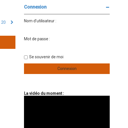
e
e
r
r
Connexion
c
c
h
h
e
e
Nom d’utilisateur :
20
S
r
a
u
v
i
a
v
n
Mot de passe :
a
c
n
é
t
e
Se souvenir de moi
La vidéo du moment :