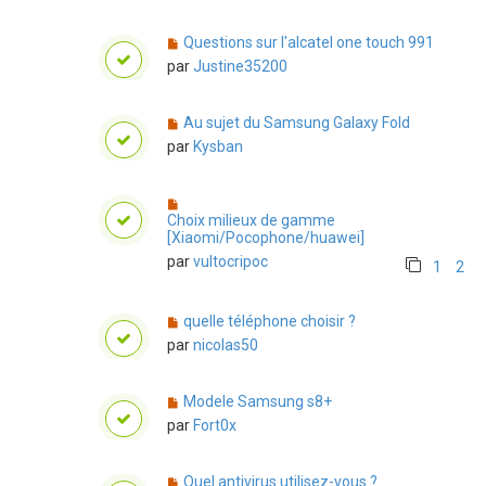
Questions sur l'alcatel one touch 991
par
Justine35200
Au sujet du Samsung Galaxy Fold
par
Kysban
Choix milieux de gamme
[Xiaomi/Pocophone/huawei]
par
vultocripoc
1
2
quelle téléphone choisir ?
par
nicolas50
Modele Samsung s8+
par
Fort0x
Quel antivirus utilisez-vous ?