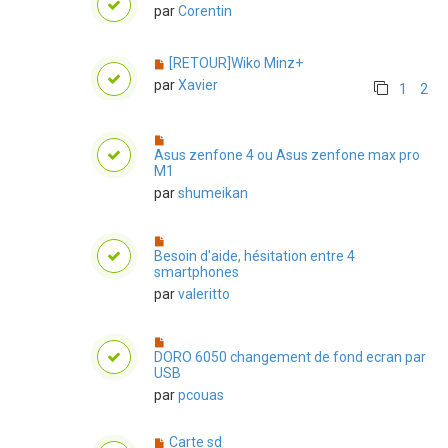
par
Corentin
[RETOUR]Wiko Minz+
par
Xavier
1
2
Asus zenfone 4 ou Asus zenfone max pro
M1
par
shumeikan
Besoin d'aide, hésitation entre 4
smartphones
par
valeritto
DORO 6050 changement de fond ecran par
USB
par
pcouas
Carte sd