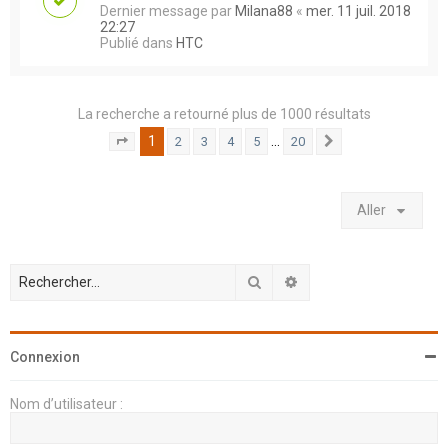
Dernier message par
Milana88
«
mer. 11 juil. 2018
22:27
Publié dans
HTC
La recherche a retourné plus de 1000 résultats
1
…
2
3
4
5
20
Page
1
sur
20
Suivant
Aller
Rechercher
Recherche avancée
Connexion
Nom d’utilisateur :