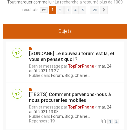
Tout marquer comme lu
• La recherche a retourné plus de 1000
h
résultats
1
…
2
3
4
5
20
e
Page
1
sur
20
Suivant
r
Sujets
[SONDAGE] Le nouveau forum est là, et
vous en pensez quoi ?
Dernier message par
TopForPhone
«
mar. 24
août 2021 13:27
Publié dans
Forum, Blog, Chaîne...
[TESTS] Comment parvenons-nous à
nous procurer les mobiles
Dernier message par
TopForPhone
«
mar. 24
août 2021 13:08
Publié dans
Forum, Blog, Chaîne...
Réponses :
19
1
2