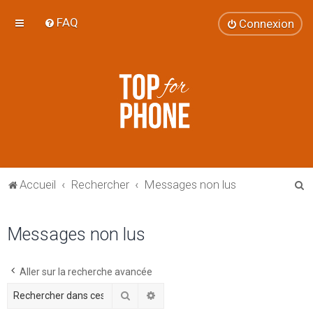
FAQ
Connexion
R
Accueil
Rechercher
Messages non lus
e
c
Messages non lus
h
e
Aller sur la recherche avancée
r
Rechercher
Recherche avancée
c