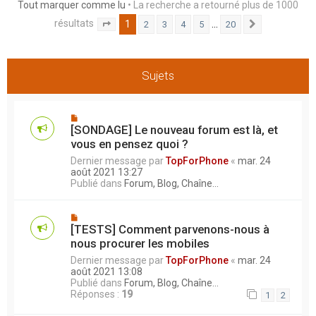
Tout marquer comme lu
• La recherche a retourné plus de 1000
h
résultats
1
…
2
3
4
5
20
e
Page
1
sur
20
Suivant
r
Sujets
[SONDAGE] Le nouveau forum est là, et
vous en pensez quoi ?
Dernier message par
TopForPhone
«
mar. 24
août 2021 13:27
Publié dans
Forum, Blog, Chaîne...
[TESTS] Comment parvenons-nous à
nous procurer les mobiles
Dernier message par
TopForPhone
«
mar. 24
août 2021 13:08
Publié dans
Forum, Blog, Chaîne...
Réponses :
19
1
2