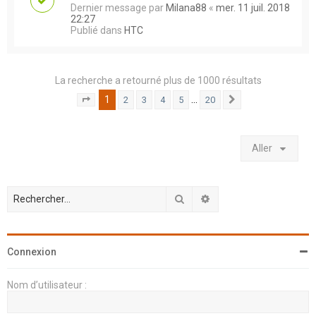
Dernier message par
Milana88
«
mer. 11 juil. 2018
22:27
Publié dans
HTC
La recherche a retourné plus de 1000 résultats
1
…
2
3
4
5
20
Page
1
sur
20
Suivant
Aller
Rechercher
Recherche avancée
Connexion
Nom d’utilisateur :