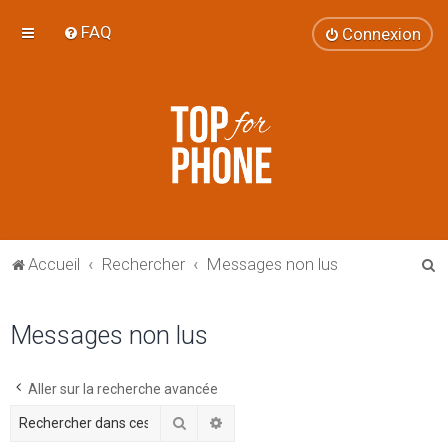
FAQ
Connexion
R
Accueil
Rechercher
Messages non lus
e
c
Messages non lus
h
e
Aller sur la recherche avancée
r
Rechercher
Recherche avancée
c