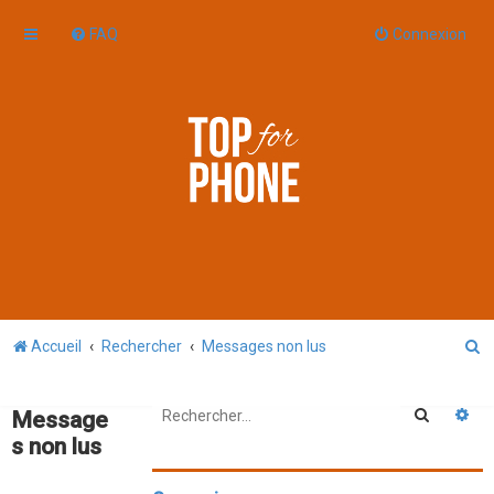
FAQ
Connexion
R
Accueil
Rechercher
Messages non lus
e
c
Recherc
Re
Message
h
s non lus
e