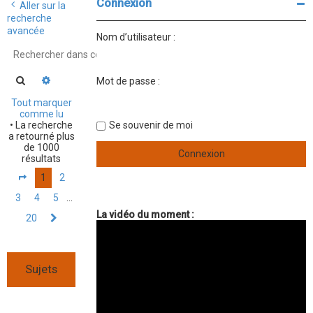
Connexion
r
Aller sur la
recherche
c
avancée
Nom d’utilisateur :
h
e
Rechercher
Recherche avancée
Mot de passe :
r
Tout marquer
comme lu
• La recherche
Se souvenir de moi
a retourné plus
de 1000
résultats
1
2
Page
1
sur
20
3
4
5
…
La vidéo du moment :
20
Suivant
Sujets