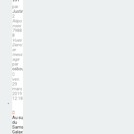
par
Justine35200
2
Répo
nses
7988
8
Vues
Derni
er
mess
age
par
osbourne
ven.
29
mars
2019
12:18
Au sujet
du
Samsung
Galaxy