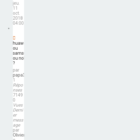
jeu.
11
oct.
2018
04:00
huawei
ou
samsung
ou nokia
?
par
papa31
1
Répo
nses
7149
0
Vues
Derni
er
mess
age
par
Olivier