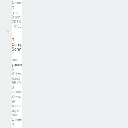
Olivier
mar.
9 oct.
2018
19:56
Comparaison
Sony Xperia
T
par
yacine02
6
Répo
nses
8879
0
Vues
Derni
er
mess
age
par
Olivier