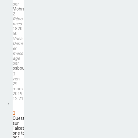
par
Mohra19
2
Répo
nses
1820
50
Vues
Derni
er
mess
age
par
osbourne
ven.
29
mars
2019
12:21
Questions
sur
l'alcatel
one touch
991