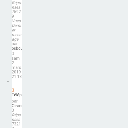
Répo
nses
7592
9
Vues
Derni
er
mess
age
par
osbourne
sam.
2
mars
2019
21:13
Téléphone
par
Olivier
3
Répo
nses
7321