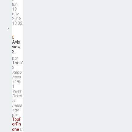
lun.
19
nov.
2018
13:32
Avis
view
2
par
Theo1217
3
Répo
nses
7495
1
Vues
Derni
er
mess
age
par
TopF
orPh
one