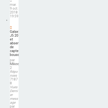
mar.
9 oct.
2018
19:59
Galaxy
J5 2016
et
absence
de
capteur
boussole
par
Mikee
2
Répo
nses
7187
8
Vues
Derni
er
mess
age
par