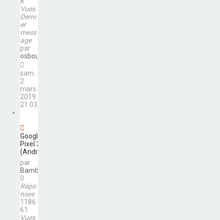
8
Vues
Derni
er
mess
age
par
osbourne
sam.
2
mars
2019
21:03
Google
Pixel 3
(Android)
par
Bambi84
0
Répo
nses
1186
61
Vues