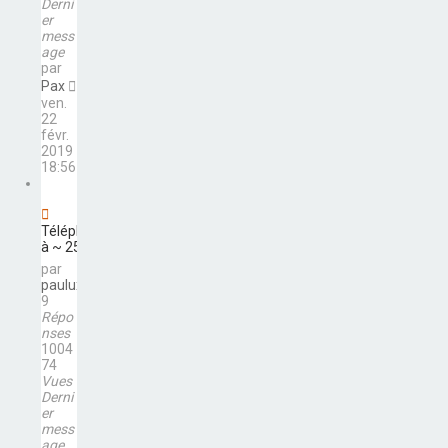
Derni
er
mess
age
par
Pax
ven.
22
févr.
2019
18:56
Téléphone
à ~ 250€
par
paulux
9
Répo
nses
1004
74
Vues
Derni
er
mess
age