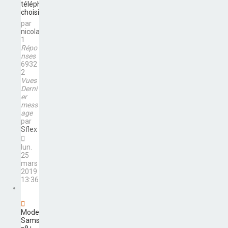
téléphone
choisir ?
par
nicolas50
1
Répo
nses
6932
2
Vues
Derni
er
mess
age
par
Sflex
lun.
25
mars
2019
13:36
Modele
Samsung