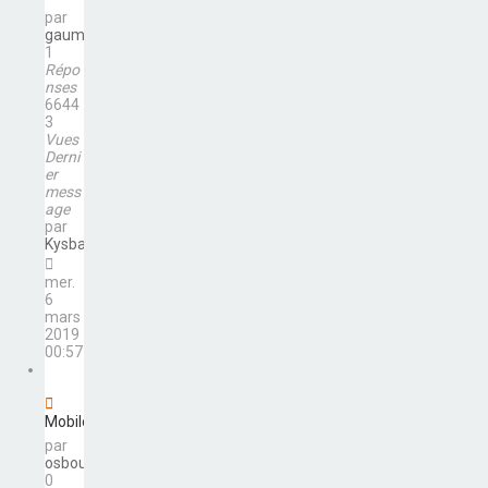
par
gaumalui
1
Répo
nses
6644
3
Vues
Derni
er
mess
age
par
Kysban
mer.
6
mars
2019
00:57
Mobile
par
osbourne
0