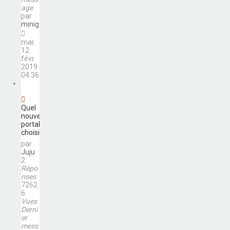
age
par
minigame
mar.
12
févr.
2019
04:36
Quel
nouveau
portable
choisir ?
par
Juju
2
Répo
nses
7262
6
Vues
Derni
er
mess