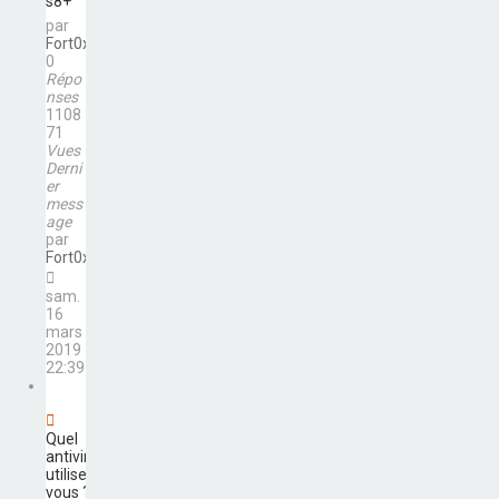
s8+
par
Fort0x
0
Répo
nses
1108
71
Vues
Derni
er
mess
age
par
Fort0x
sam.
16
mars
2019
22:39
Quel
antivirus
utilisez-
vous ?