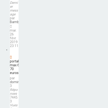
Derni
er
mess
age
par
Bambi84
mar.
26
févr.
2019
23:11
portable
max 60-
70
euros
par
domino
3
Répo
nses
7445
3
Vues