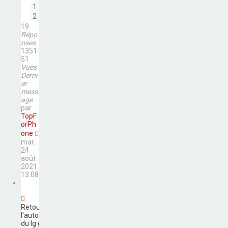
1
2
19
Répo
nses
1351
51
Vues
Derni
er
mess
age
par
TopF
orPh
one
mar.
24
août
2021
13:08
Retour sur
l'autonomie
du lg g4