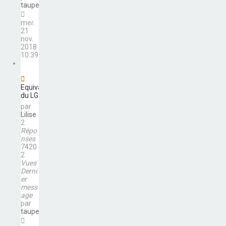
taupeforfaune
mer.
21
nov.
2018
10:39
Equivalent
du LG G3?
par
Lilise
2
Répo
nses
7420
2
Vues
Derni
er
mess
age
par
taupeforfaune