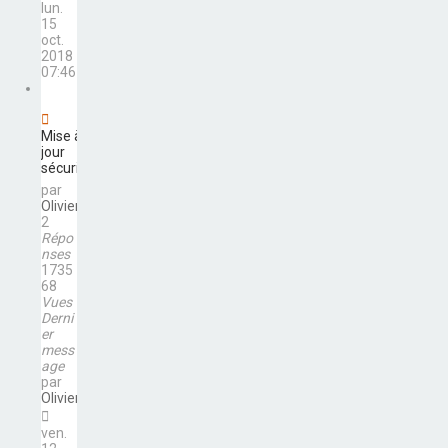
lun.
15
oct.
2018
07:46
Mise à
jour
sécurité
par
Olivier
2
Répo
nses
1735
68
Vues
Derni
er
mess
age
par
Olivier
ven.