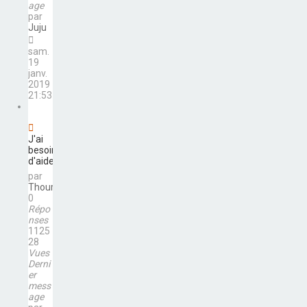
age
par
Juju
sam.
19
janv.
2019
21:53
J'ai
besoin
d'aide
par
Thourotte
0
Répo
nses
1125
28
Vues
Derni
er
mess
age