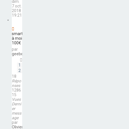
dim.
7 oct.
2018
19:21
smartphone
à moins de
100€
par
geebee76
1
2
18
Répo
nses
1286
15
Vues
Derni
er
mess
age
par
Olivier