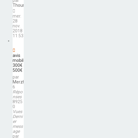
par
Thourotte
mer.
28
nov.
2018
11:53
avis
mobile
300€ à
500€
par
Merzh
6
Répo
nses
8925
0
Vues
Derni
er
mess
age
par