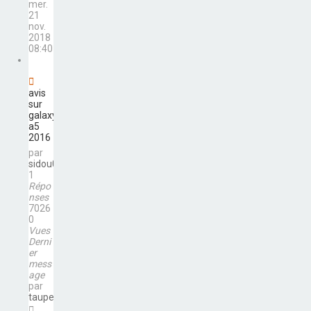
mer.
21
nov.
2018
08:40
avis
sur
galaxy
a5
2016
par
sidou06
1
Répo
nses
7026
0
Vues
Derni
er
mess
age
par
taupeforfaune