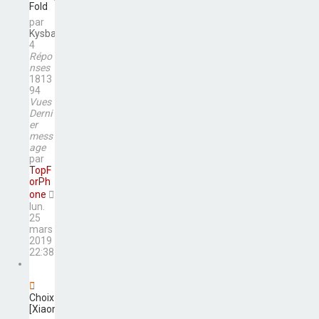
Fold
par
Kysban
4
Répo
nses
1813
94
Vues
Derni
er
mess
age
par
TopF
orPh
one
lun.
25
mars
2019
22:38
Choix milieux de gamme
[Xiaomi/Pocophone/huawei]