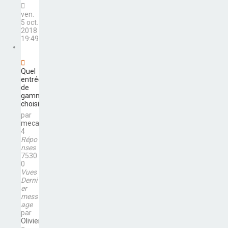
ven.
5 oct.
2018
19:49
Quel
entrée
de
gamme
choisir?
par
mecanium
4
Répo
nses
7530
0
Vues
Derni
er
mess
age
par
Olivier