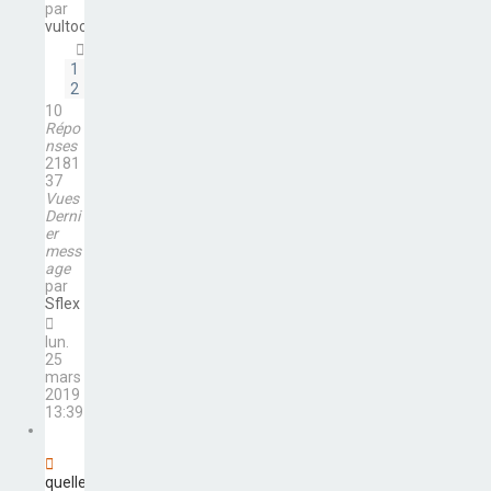
par
vultocripoc
1
2
10
Répo
nses
2181
37
Vues
Derni
er
mess
age
par
Sflex
lun.
25
mars
2019
13:39
quelle