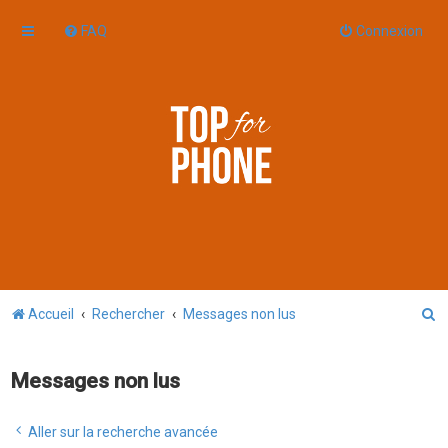
FAQ
Connexion
R
Accueil
Rechercher
Messages non lus
e
c
Messages non lus
h
e
Aller sur la recherche avancée