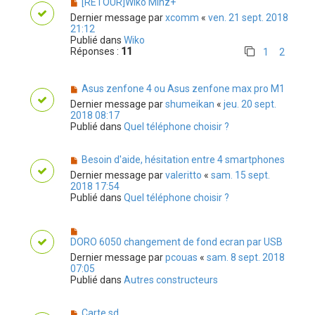
[RETOUR]Wiko Minz+
Dernier message par
xcomm
«
ven. 21 sept. 2018
21:12
Publié dans
Wiko
Réponses :
11
1
2
Asus zenfone 4 ou Asus zenfone max pro M1
Dernier message par
shumeikan
«
jeu. 20 sept.
2018 08:17
Publié dans
Quel téléphone choisir ?
Besoin d'aide, hésitation entre 4 smartphones
Dernier message par
valeritto
«
sam. 15 sept.
2018 17:54
Publié dans
Quel téléphone choisir ?
DORO 6050 changement de fond ecran par USB
Dernier message par
pcouas
«
sam. 8 sept. 2018
07:05
Publié dans
Autres constructeurs
Carte sd