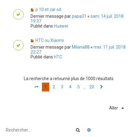
p 10 et car sd
Dernier message par
papa31
«
sam. 14 juil. 2018
19:37
Publié dans
Huawei
HTC ou Xiaomi
Dernier message par
Milana88
«
mer. 11 juil. 2018
22:27
Publié dans
HTC
La recherche a retourné plus de 1000 résultats
1
2
3
4
5
20
…
Page
1
sur
20
Suivant
Aller
Rechercher
Recherche avancée