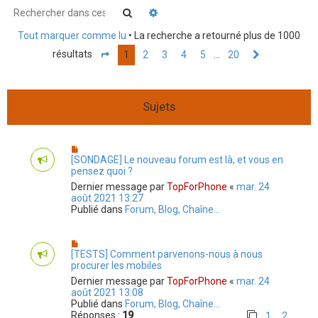
r
Rechercher
Recherche avancée
c
Tout marquer comme lu
• La recherche a retourné plus de 1000
h
résultats
1
2
3
4
5
20
…
Page
1
sur
20
Suivant
e
r
Sujets
[SONDAGE] Le nouveau forum est là, et vous en
pensez quoi ?
Dernier message par
TopForPhone
«
mar. 24
août 2021 13:27
Publié dans
Forum, Blog, Chaîne...
[TESTS] Comment parvenons-nous à nous
procurer les mobiles
Dernier message par
TopForPhone
«
mar. 24
août 2021 13:08
Publié dans
Forum, Blog, Chaîne...
Réponses :
19
1
2