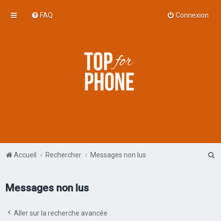
FAQ
Connexion
R
Accueil
Rechercher
Messages non lus
e
c
Messages non lus
h
e
Aller sur la recherche avancée