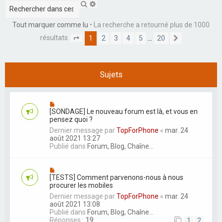
r
R
R
e
e
c
c
c
Tout marquer comme lu
• La recherche a retourné plus de 1000
h
h
h
e
e
résultats
1
2
3
4
5
…
20
P
S
r
r
e
a
u
c
c
g
i
r
h
h
e
v
e
e
1
a
Sujets
r
a
s
n
v
u
t
a
r
n
2
c
0
[SONDAGE] Le nouveau forum est là, et vous en
é
pensez quoi ?
e
Dernier message par
TopForPhone
«
mar. 24
août 2021 13:27
Publié dans
Forum, Blog, Chaîne...
[TESTS] Comment parvenons-nous à nous
procurer les mobiles
Dernier message par
TopForPhone
«
mar. 24
août 2021 13:08
Publié dans
Forum, Blog, Chaîne...
Réponses :
19
1
2