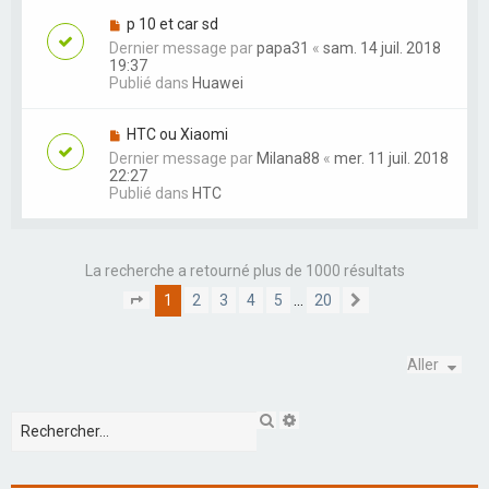
p 10 et car sd
Dernier message par
papa31
«
sam. 14 juil. 2018
19:37
Publié dans
Huawei
HTC ou Xiaomi
Dernier message par
Milana88
«
mer. 11 juil. 2018
22:27
Publié dans
HTC
La recherche a retourné plus de 1000 résultats
1
2
3
4
5
…
20
P
S
a
u
g
i
e
v
Aller
1
a
s
n
u
t
R
R
r
e
e
2
c
c
0
h
h
e
e