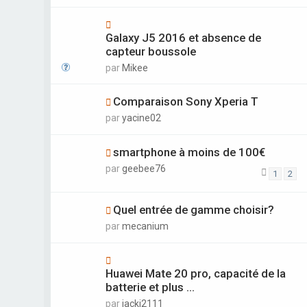
Galaxy J5 2016 et absence de
capteur boussole
par
Mikee
Comparaison Sony Xperia T
par
yacine02
smartphone à moins de 100€
par
geebee76
1
2
Quel entrée de gamme choisir?
par
mecanium
Huawei Mate 20 pro, capacité de la
batterie et plus ...
par
jacki2111