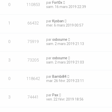
par
Fort0x
0
110853
sam. 16 mars 2019 22:39
par
Kysban
1
66432
mer. 6 mars 2019 00:57
par
osbourne
0
75919
sam. 2 mars 2019 21:13
par
osbourne
3
73205
sam. 2 mars 2019 21:03
par
Bambi84
0
118642
mar. 26 févr. 2019 23:11
par
Pax
3
74441
ven. 22 févr. 2019 18:56