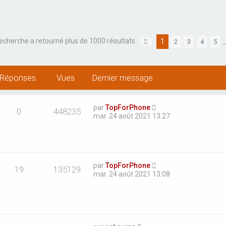
recherche a retourné plus de 1000 résultats
1
2
3
4
5
Page
1
sur
20
Réponses
Vues
Dernier message
par
TopForPhone
0
448235
mar. 24 août 2021 13:27
par
TopForPhone
19
135129
mar. 24 août 2021 13:08