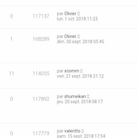
par
Olivier
0
117137
lun. 1 oct. 2018 11:23
par
Olivier
1
168289
dim. 30 sept. 2018 05:45
par
xcomm
11
114055
ven. 21 sept. 2018 21:12
par
shumeikan
0
117892
jeu. 20 sept. 2018 08:17
par
valeritto
0
117779
sam. 15 sept. 2018 17:54