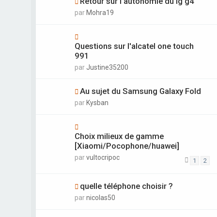
Retour sur l'autonomie du lg g4
par
Mohra19
Questions sur l'alcatel one touch
991
par
Justine35200
Au sujet du Samsung Galaxy Fold
par
Kysban
Choix milieux de gamme
[Xiaomi/Pocophone/huawei]
par
vultocripoc
1
2
quelle téléphone choisir ?
par
nicolas50