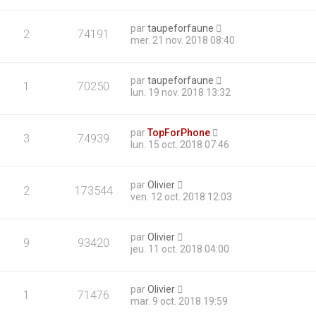
par
taupeforfaune
2
74191
mer. 21 nov. 2018 08:40
par
taupeforfaune
1
70250
lun. 19 nov. 2018 13:32
par
TopForPhone
3
74939
lun. 15 oct. 2018 07:46
par
Olivier
2
173544
ven. 12 oct. 2018 12:03
par
Olivier
9
93420
jeu. 11 oct. 2018 04:00
par
Olivier
1
71476
mar. 9 oct. 2018 19:59