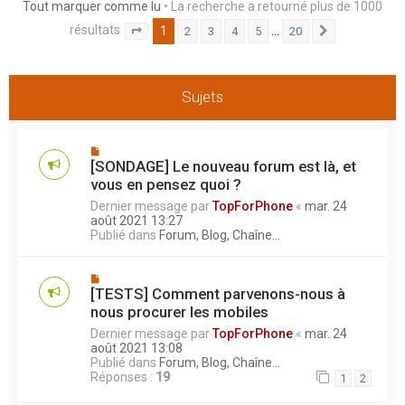
Tout marquer comme lu
• La recherche a retourné plus de 1000
h
résultats
1
…
2
3
4
5
20
e
Page
1
sur
20
Suivant
r
Sujets
[SONDAGE] Le nouveau forum est là, et
vous en pensez quoi ?
Dernier message par
TopForPhone
«
mar. 24
août 2021 13:27
Publié dans
Forum, Blog, Chaîne...
[TESTS] Comment parvenons-nous à
nous procurer les mobiles
Dernier message par
TopForPhone
«
mar. 24
août 2021 13:08
Publié dans
Forum, Blog, Chaîne...
Réponses :
19
1
2