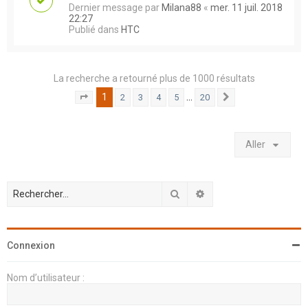
Dernier message par
Milana88
«
mer. 11 juil. 2018
22:27
Publié dans
HTC
La recherche a retourné plus de 1000 résultats
1
…
2
3
4
5
20
Page
1
sur
20
Suivant
Aller
Rechercher
Recherche avancée
Connexion
Nom d’utilisateur :