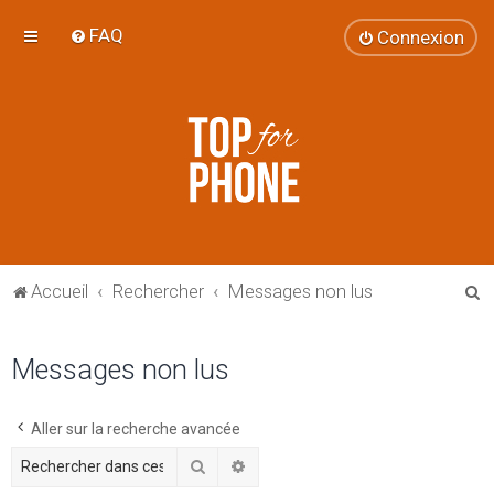
FAQ
Connexion
R
Accueil
Rechercher
Messages non lus
e
c
Messages non lus
h
e
Aller sur la recherche avancée
r
Rechercher
Recherche avancée
c