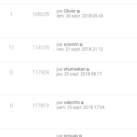
par
Olivier
1
168328
dim. 30 sept. 2018 05:45
par
xcomm
11
114105
ven. 21 sept. 2018 21:12
par
shumeikan
0
117924
jeu. 20 sept. 2018 08:17
par
valeritto
0
117813
sam. 15 sept. 2018 17:54
par
pcouas