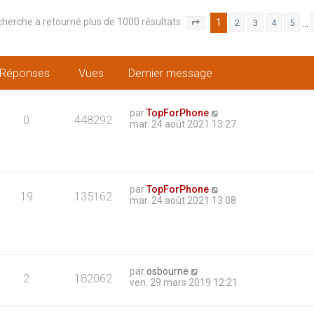
cherche a retourné plus de 1000 résultats
1
…
2
3
4
5
Page
1
sur
20
Réponses
Vues
Dernier message
par
TopForPhone
0
448292
mar. 24 août 2021 13:27
par
TopForPhone
19
135162
mar. 24 août 2021 13:08
par
osbourne
2
182062
ven. 29 mars 2019 12:21