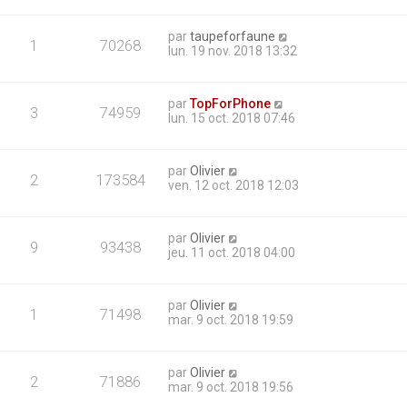
par
taupeforfaune
1
70268
lun. 19 nov. 2018 13:32
par
TopForPhone
3
74959
lun. 15 oct. 2018 07:46
par
Olivier
2
173584
ven. 12 oct. 2018 12:03
par
Olivier
9
93438
jeu. 11 oct. 2018 04:00
par
Olivier
1
71498
mar. 9 oct. 2018 19:59
par
Olivier
2
71886
mar. 9 oct. 2018 19:56