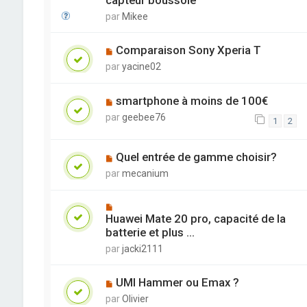
capteur boussole
par
Mikee
Comparaison Sony Xperia T
par
yacine02
smartphone à moins de 100€
par
geebee76
1
2
Quel entrée de gamme choisir?
par
mecanium
Huawei Mate 20 pro, capacité de la
batterie et plus ...
par
jacki2111
UMI Hammer ou Emax ?
par
Olivier