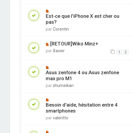
Est-ce que l'iPhone X est cher ou
pas?
par
Corentin
[RETOUR]Wiko Minz+
par
Xavier
1
2
Asus zenfone 4 ou Asus zenfone
max pro M1
par
shumeikan
Besoin d'aide, hésitation entre 4
smartphones
par
valeritto