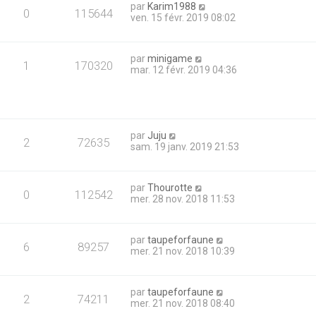
par
Karim1988
0
115644
ven. 15 févr. 2019 08:02
par
minigame
1
170320
mar. 12 févr. 2019 04:36
par
Juju
2
72635
sam. 19 janv. 2019 21:53
par
Thourotte
0
112542
mer. 28 nov. 2018 11:53
par
taupeforfaune
6
89257
mer. 21 nov. 2018 10:39
par
taupeforfaune
2
74211
mer. 21 nov. 2018 08:40