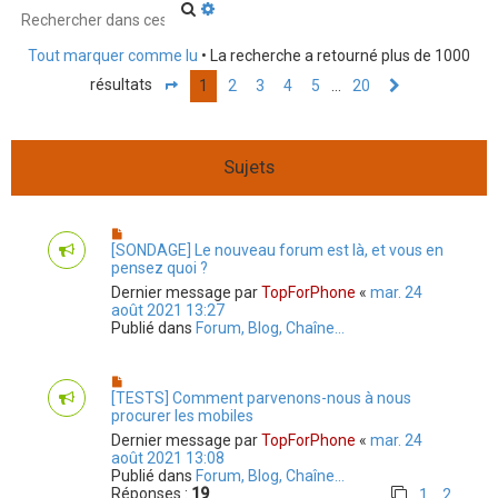
r
R
R
e
e
c
c
c
Tout marquer comme lu
• La recherche a retourné plus de 1000
h
h
h
e
e
résultats
1
2
3
4
5
…
20
P
S
r
r
e
a
u
c
c
g
i
r
h
h
e
v
e
e
1
a
Sujets
r
a
s
n
v
u
t
a
r
n
2
c
0
[SONDAGE] Le nouveau forum est là, et vous en
é
pensez quoi ?
e
Dernier message par
TopForPhone
«
mar. 24
août 2021 13:27
Publié dans
Forum, Blog, Chaîne...
[TESTS] Comment parvenons-nous à nous
procurer les mobiles
Dernier message par
TopForPhone
«
mar. 24
août 2021 13:08
Publié dans
Forum, Blog, Chaîne...
Réponses :
19
1
2