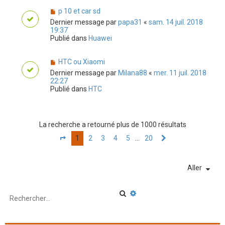
p 10 et car sd
Dernier message par
papa31
«
sam. 14 juil. 2018
19:37
Publié dans
Huawei
HTC ou Xiaomi
Dernier message par
Milana88
«
mer. 11 juil. 2018
22:27
Publié dans
HTC
La recherche a retourné plus de 1000 résultats
1
2
3
4
5
…
20
P
S
a
u
g
i
e
v
Aller
1
a
s
n
u
t
R
R
r
e
e
2
c
c
0
h
h
e
e