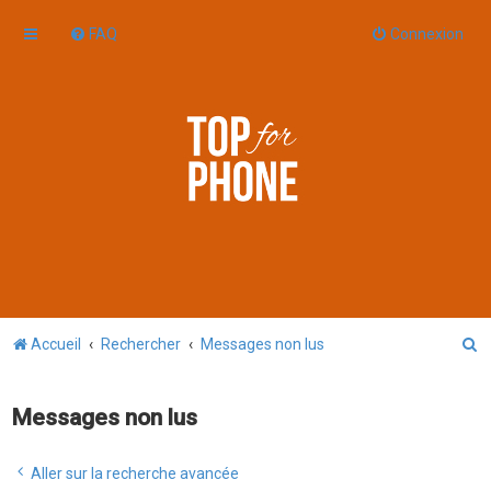
FAQ
Connexion
R
Accueil
Rechercher
Messages non lus
e
c
Messages non lus
h
e
Aller sur la recherche avancée