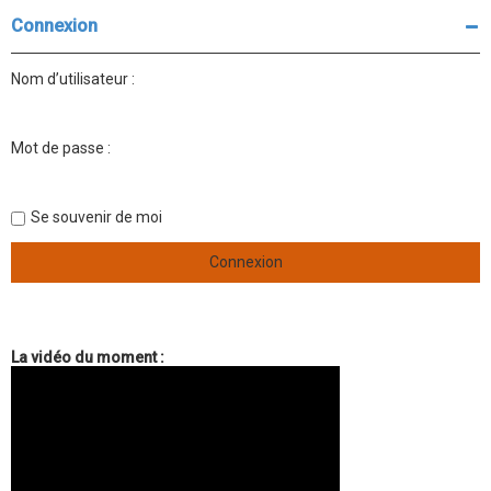
r
r
Connexion
c
c
h
h
e
e
Nom d’utilisateur :
r
a
v
a
n
Mot de passe :
c
é
e
Se souvenir de moi
La vidéo du moment :