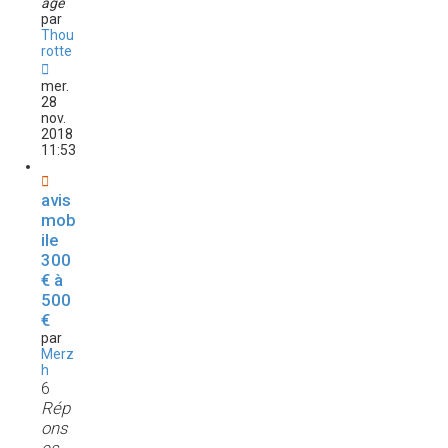
age
par
Thou
rotte
mer.
28
nov.
2018
11:53
avis
mob
ile
300
€ à
500
€
par
Merz
h
6
Rép
ons