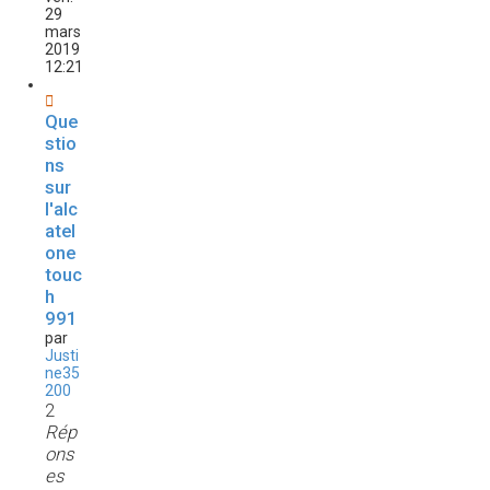
29
mars
2019
12:21
Que
stio
ns
sur
l'alc
atel
one
touc
h
991
par
Justi
ne35
200
2
Rép
ons
es