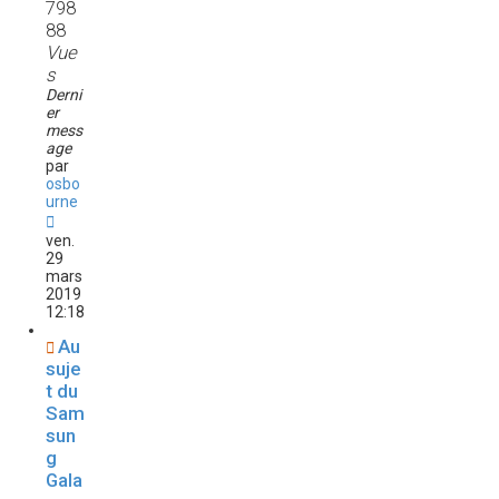
798
88
Vue
s
Derni
er
mess
age
par
osbo
urne
ven.
29
mars
2019
12:18
Au
suje
t du
Sam
sun
g
Gala