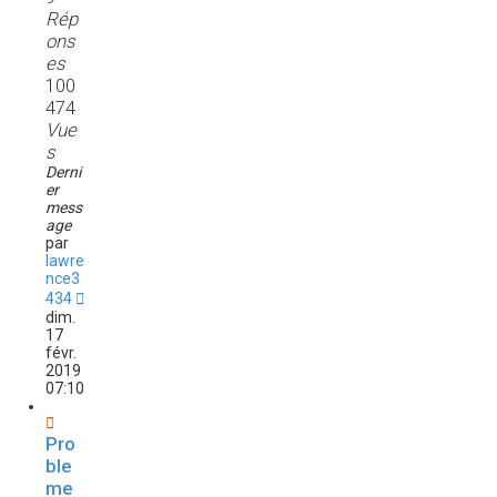
Rép
ons
es
100
474
Vue
s
Derni
er
mess
age
par
lawre
nce3
434
dim.
17
févr.
2019
07:10
Pro
ble
me