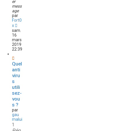
er
mess
age
par
Fort0
x
sam.
16
mars
2019
22:39
Quel
anti
viru
s
utili
sez-
vou
s ?
par
gau
malui
1
Rép