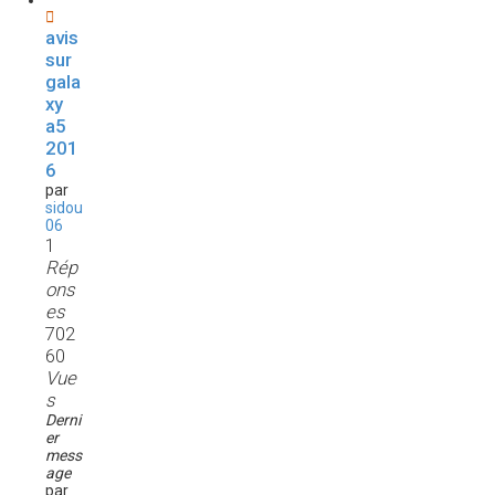
avis
sur
gala
xy
a5
201
6
par
sidou
06
1
Rép
ons
es
702
60
Vue
s
Derni
er
mess
age
par