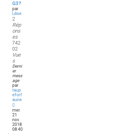
G3?
par
Lilise
2
Rép
ons
es
742
02
Vue
s
Derni
er
mess
age
par
taup
eforf
aune
mer.
21
nov.
2018
08:40