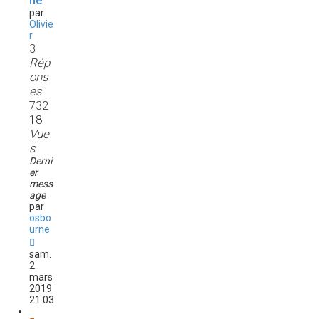
ne
par
Olivie
r
3
Rép
ons
es
732
18
Vue
s
Derni
er
mess
age
par
osbo
urne
sam.
2
mars
2019
21:03