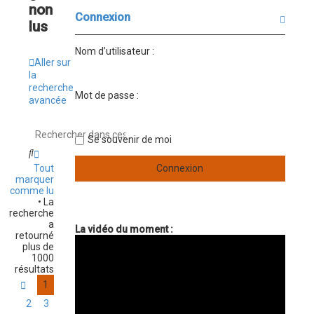
e
e
non
r
r
Connexion
c
lus
c
h
h
e
e
Nom d’utilisateur :
a
r
Aller sur
v
la
a
recherche
n
Mot de passe :
avancée
c
é
e
Se souvenir de moi
R
R
e
e
Tout
c
c
marquer
h
h
comme lu
e
e
• La
r
r
recherche
c
c
a
La vidéo du moment :
h
h
retourné
e
e
plus de
r
a
1000
v
résultats
a
1
P
n
a
c
2
3
g
é