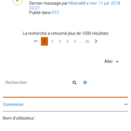
Dernier message par
Milana88
«
mer. 11 juil. 2018
22:27
Publié dans
HTC
La recherche a retourné plus de 1000 résultats
1
…
2
3
4
5
20
Page
1
sur
20
Suivant
Aller
Rechercher
Recherche avancée
Connexion
Nom d’utilisateur :