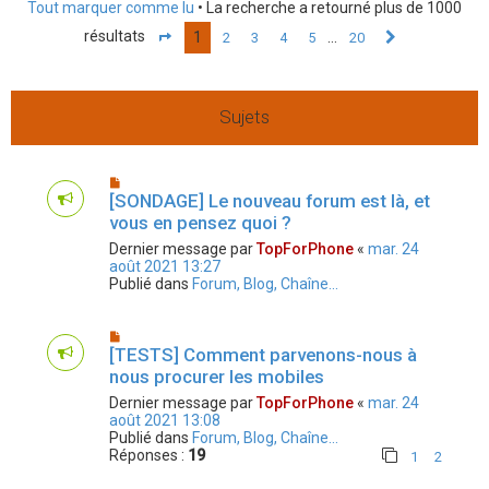
Tout marquer comme lu
• La recherche a retourné plus de 1000
h
résultats
1
…
2
3
4
5
20
e
Page
1
sur
20
Suivant
r
Sujets
[SONDAGE] Le nouveau forum est là, et
vous en pensez quoi ?
Dernier message par
TopForPhone
«
mar. 24
août 2021 13:27
Publié dans
Forum, Blog, Chaîne...
[TESTS] Comment parvenons-nous à
nous procurer les mobiles
Dernier message par
TopForPhone
«
mar. 24
août 2021 13:08
Publié dans
Forum, Blog, Chaîne...
Réponses :
19
1
2