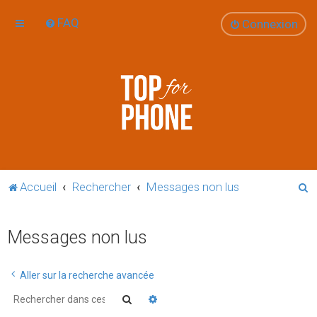
FAQ
Connexion
R
Accueil
Rechercher
Messages non lus
e
c
Messages non lus
h
e
Aller sur la recherche avancée
r
Rechercher
Recherche avancée
c