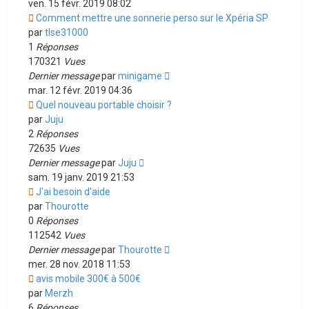
ven. 15 févr. 2019 08:02
Comment mettre une sonnerie perso sur le Xpéria SP
par
tlse31000
1
Réponses
170321
Vues
Dernier message
par
minigame
mar. 12 févr. 2019 04:36
Quel nouveau portable choisir ?
par
Juju
2
Réponses
72635
Vues
Dernier message
par
Juju
sam. 19 janv. 2019 21:53
J'ai besoin d'aide
par
Thourotte
0
Réponses
112542
Vues
Dernier message
par
Thourotte
mer. 28 nov. 2018 11:53
avis mobile 300€ à 500€
par
Merzh
6
Réponses