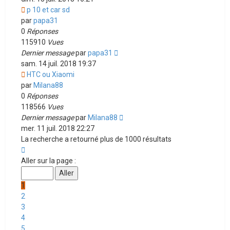
p 10 et car sd
par
papa31
0
Réponses
115910
Vues
Dernier message
par
papa31
sam. 14 juil. 2018 19:37
HTC ou Xiaomi
par
Milana88
0
Réponses
118566
Vues
Dernier message
par
Milana88
mer. 11 juil. 2018 22:27
La recherche a retourné plus de 1000 résultats
Page
1
Aller sur la page :
sur
20
1
2
3
4
5