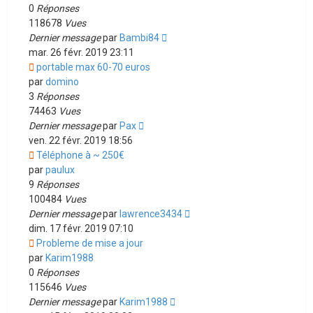
0
Réponses
118678
Vues
Dernier message
par
Bambi84
mar. 26 févr. 2019 23:11
portable max 60-70 euros
par
domino
3
Réponses
74463
Vues
Dernier message
par
Pax
ven. 22 févr. 2019 18:56
Téléphone à ~ 250€
par
paulux
9
Réponses
100484
Vues
Dernier message
par
lawrence3434
dim. 17 févr. 2019 07:10
Probleme de mise a jour
par
Karim1988
0
Réponses
115646
Vues
Dernier message
par
Karim1988