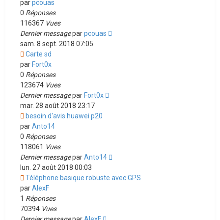
par
pcouas
0
Réponses
116367
Vues
Dernier message
par
pcouas
sam. 8 sept. 2018 07:05
Carte sd
par
Fort0x
0
Réponses
123674
Vues
Dernier message
par
Fort0x
mar. 28 août 2018 23:17
besoin d'avis huawei p20
par
Anto14
0
Réponses
118061
Vues
Dernier message
par
Anto14
lun. 27 août 2018 00:03
Téléphone basique robuste avec GPS
par
AlexF
1
Réponses
70394
Vues
Dernier message
par
AlexF