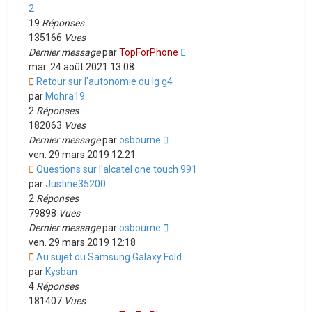
2
19
Réponses
135166
Vues
Dernier message
par
TopForPhone
mar. 24 août 2021 13:08
Retour sur l'autonomie du lg g4
par
Mohra19
2
Réponses
182063
Vues
Dernier message
par
osbourne
ven. 29 mars 2019 12:21
Questions sur l'alcatel one touch 991
par
Justine35200
2
Réponses
79898
Vues
Dernier message
par
osbourne
ven. 29 mars 2019 12:18
Au sujet du Samsung Galaxy Fold
par
Kysban
4
Réponses
181407
Vues