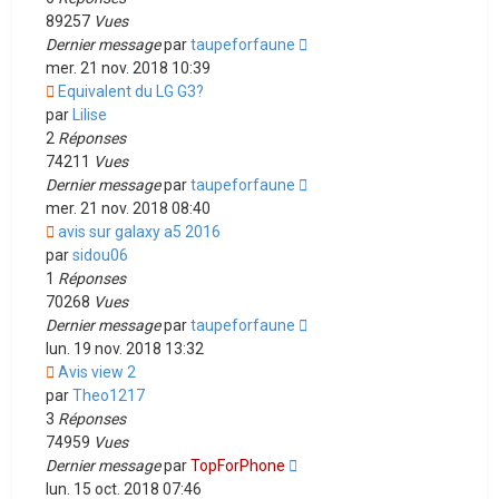
89257
Vues
Dernier message
par
taupeforfaune
mer. 21 nov. 2018 10:39
Equivalent du LG G3?
par
Lilise
2
Réponses
74211
Vues
Dernier message
par
taupeforfaune
mer. 21 nov. 2018 08:40
avis sur galaxy a5 2016
par
sidou06
1
Réponses
70268
Vues
Dernier message
par
taupeforfaune
lun. 19 nov. 2018 13:32
Avis view 2
par
Theo1217
3
Réponses
74959
Vues
Dernier message
par
TopForPhone
lun. 15 oct. 2018 07:46