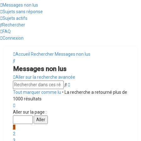
Messages non lus
Sujets sans réponse
Sujets actifs
Rechercher
FAQ
Connexion
Accueil
Rechercher
Messages non lus
Rechercher
Messages non lus
Aller sur la recherche avancée
Recherche
Rechercher
avancée
Tout marquer comme lu
• La recherche a retourné plus de
1000 résultats
Page
1
Aller sur la page :
sur
20
1
2
3