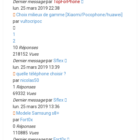
Dernier message
par
TopForPhone
lun. 25 mars 2019 22:38
Choix milieux de gamme [Xiaomi/Pocophone/huawei]
par
vultocripoc
1
2
10
Réponses
218152
Vues
Dernier message
par
Sflex
lun. 25 mars 2019 13:39
quelle téléphone choisir ?
par
nicolas50
1
Réponses
69332
Vues
Dernier message
par
Sflex
lun. 25 mars 2019 13:36
Modele Samsung s8+
par
Fort0x
0
Réponses
110885
Vues
Dernier message
par
Fort0x