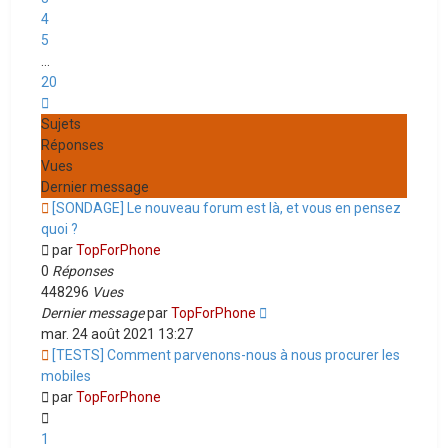
4
5
…
20
Suivant
Sujets
Réponses
Vues
Dernier message
[SONDAGE] Le nouveau forum est là, et vous en pensez
quoi ?
par
TopForPhone
0
Réponses
448296
Vues
Dernier message
par
TopForPhone
mar. 24 août 2021 13:27
[TESTS] Comment parvenons-nous à nous procurer les
mobiles
par
TopForPhone
1