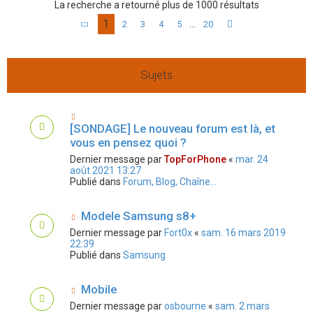
La recherche a retourné plus de 1000 résultats
h
1
…
2
3
4
5
20
e
Page
1
sur
20
Suivant
r
Sujets
[SONDAGE] Le nouveau forum est là, et
vous en pensez quoi ?
Dernier message par
TopForPhone
«
mar. 24
août 2021 13:27
Publié dans
Forum, Blog, Chaîne...
Modele Samsung s8+
Dernier message par
Fort0x
«
sam. 16 mars 2019
22:39
Publié dans
Samsung
Mobile
Dernier message par
osbourne
«
sam. 2 mars