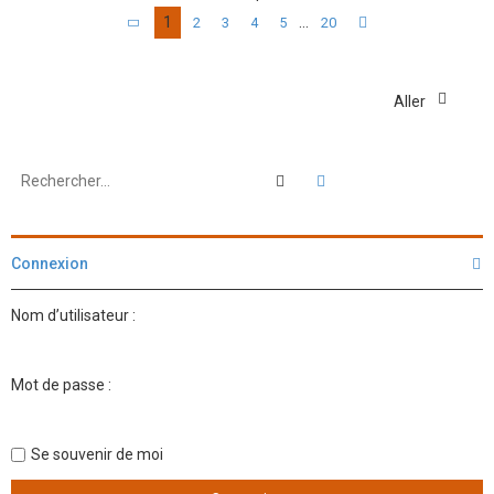
1
…
2
3
4
5
20
Page
1
sur
20
Suivant
Aller
Rechercher
Recherche avancée
Connexion
Nom d’utilisateur :
Mot de passe :
Se souvenir de moi