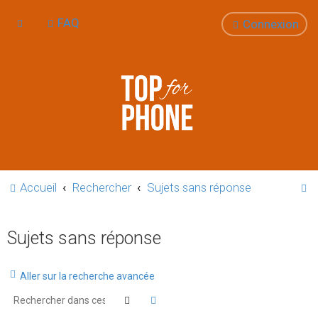
FAQ
Connexion
R
Accueil
Rechercher
Sujets sans réponse
e
c
Sujets sans réponse
h
e
Aller sur la recherche avancée
r
Rechercher
Recherche avancée
c