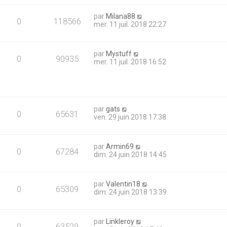
par
Milana88
0
118566
mer. 11 juil. 2018 22:27
par
Mystuff
0
90935
mer. 11 juil. 2018 16:52
par
gats
0
65631
ven. 29 juin 2018 17:38
par
Armin69
0
67284
dim. 24 juin 2018 14:45
par
Valentin18
0
65309
dim. 24 juin 2018 13:39
par
Linkleroy
0
63529