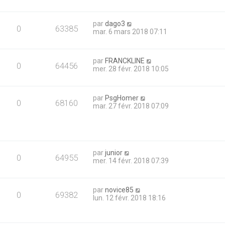
par
dago3
0
63385
mar. 6 mars 2018 07:11
par
FRANCKLINE
0
64456
mer. 28 févr. 2018 10:05
par
PsgHomer
0
68160
mar. 27 févr. 2018 07:09
par
junior
0
64955
mer. 14 févr. 2018 07:39
par
novice85
0
69382
lun. 12 févr. 2018 18:16