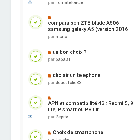
par
TomateFarcie
comparaison ZTE blade A506-
samsung galaxy A5 (version 2016
par
mano
un bon choix ?
par
papa31
choisir un telephone
par
doucefolie83
APN et compatibilité 4G : Redmi 5, 9
lite, P smart ou P8 Lit
par
Pepito
Choix de smartphone
par
Luucky