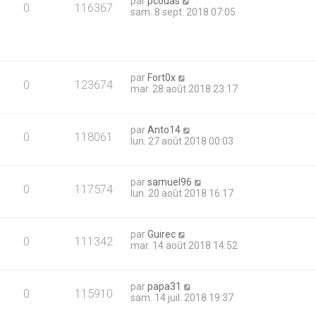
par
pcouas
0
116367
sam. 8 sept. 2018 07:05
par
Fort0x
0
123674
mar. 28 août 2018 23:17
par
Anto14
0
118061
lun. 27 août 2018 00:03
par
samuel96
0
117574
lun. 20 août 2018 16:17
par
Guirec
0
111342
mar. 14 août 2018 14:52
par
papa31
0
115910
sam. 14 juil. 2018 19:37