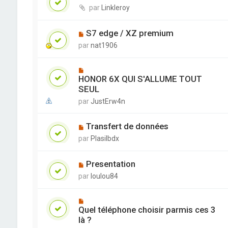
par
Linkleroy
S7 edge / XZ premium
par
nat1906
HONOR 6X QUI S'ALLUME TOUT
SEUL
par
JustErw4n
Transfert de données
par
Plasilbdx
Presentation
par
loulou84
Quel téléphone choisir parmis ces 3
là ?