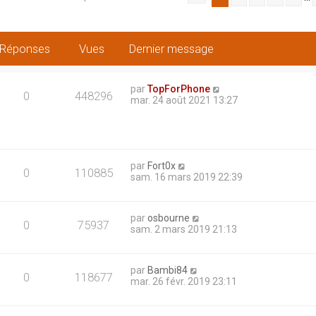
Réponses
Vues
Dernier message
par
TopForPhone
0
448296
mar. 24 août 2021 13:27
par
Fort0x
0
110885
sam. 16 mars 2019 22:39
par
osbourne
0
75937
sam. 2 mars 2019 21:13
par
Bambi84
0
118677
mar. 26 févr. 2019 23:11