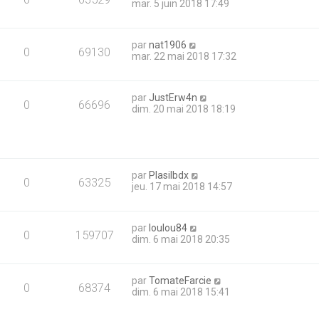
mar. 5 juin 2018 17:49
par
nat1906
0
69130
mar. 22 mai 2018 17:32
par
JustErw4n
0
66696
dim. 20 mai 2018 18:19
par
Plasilbdx
0
63325
jeu. 17 mai 2018 14:57
par
loulou84
0
159707
dim. 6 mai 2018 20:35
par
TomateFarcie
0
68374
dim. 6 mai 2018 15:41