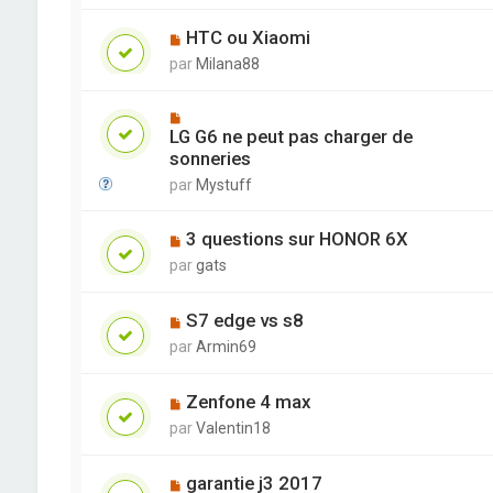
HTC ou Xiaomi
par
Milana88
LG G6 ne peut pas charger de
sonneries
par
Mystuff
3 questions sur HONOR 6X
par
gats
S7 edge vs s8
par
Armin69
Zenfone 4 max
par
Valentin18
garantie j3 2017