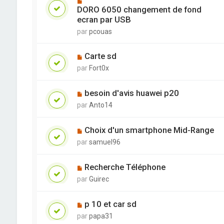
DORO 6050 changement de fond
ecran par USB
par
pcouas
Carte sd
par
Fort0x
besoin d'avis huawei p20
par
Anto14
Choix d'un smartphone Mid-Range
par
samuel96
Recherche Téléphone
par
Guirec
p 10 et car sd
par
papa31