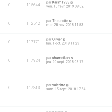
par
Karim1988
0
115644
ven. 15 févr. 2019 08:02
par
Thourotte
0
112542
mer. 28 nov. 2018 11:53
par
Olivier
0
117171
lun. 1 oct. 2018 11:23
par
shumeikan
0
117924
jeu. 20 sept. 2018 08:17
par
valeritto
0
117813
sam. 15 sept. 2018 17:54