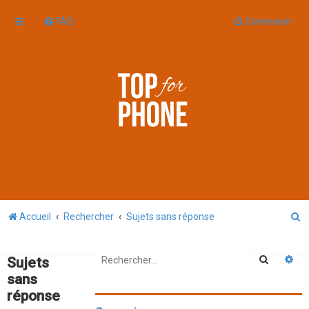
FAQ
Connexion
R
Accueil
Rechercher
Sujets sans réponse
e
c
Recherc
Re
Sujets
h
sans
réponse
e