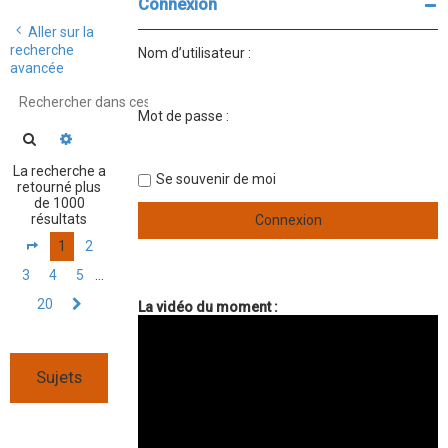
Connexion
r
Aller sur la
c
recherche
Nom d’utilisateur :
h
avancée
e
Mot de passe :
r
Rechercher
Recherche avancée
La recherche a
Se souvenir de moi
retourné plus
de 1000
résultats
1
2
Page
1
sur
20
3
4
5
…
20
Suivant
La vidéo du moment :
Sujets