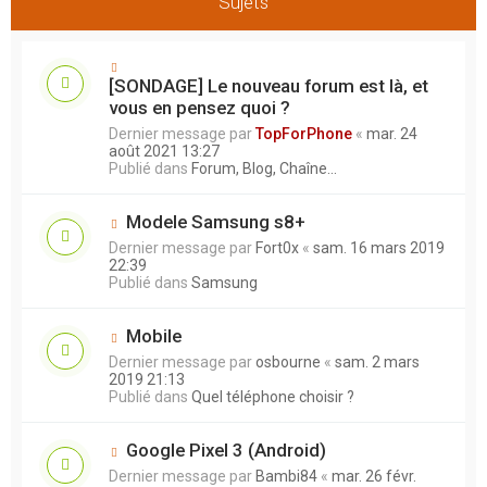
Sujets
r
a
n
s
v
t
u
a
r
n
2
c
0
[SONDAGE] Le nouveau forum est là, et
é
vous en pensez quoi ?
e
Dernier message par
TopForPhone
«
mar. 24
août 2021 13:27
Publié dans
Forum, Blog, Chaîne...
Modele Samsung s8+
Dernier message par
Fort0x
«
sam. 16 mars 2019
22:39
Publié dans
Samsung
Mobile
Dernier message par
osbourne
«
sam. 2 mars
2019 21:13
Publié dans
Quel téléphone choisir ?
Google Pixel 3 (Android)
Dernier message par
Bambi84
«
mar. 26 févr.