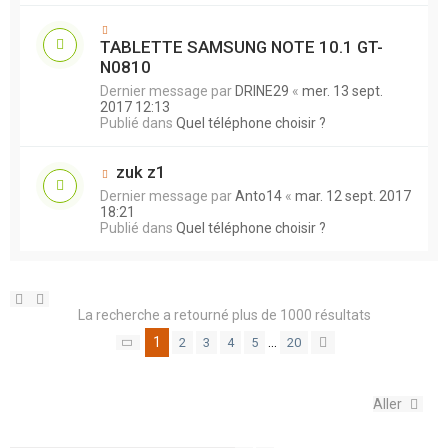
TABLETTE SAMSUNG NOTE 10.1 GT-
N0810
Dernier message par
DRINE29
«
mer. 13 sept.
2017 12:13
Publié dans
Quel téléphone choisir ?
zuk z1
Dernier message par
Anto14
«
mar. 12 sept. 2017
18:21
Publié dans
Quel téléphone choisir ?
La recherche a retourné plus de 1000 résultats
1
…
2
3
4
5
20
S
P
u
a
i
g
v
e
Aller
a
1
n
s
t
u