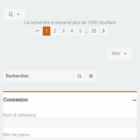
La recherche a retourné plus de 1000 résultats
1
2
3
4
5
20
…
Page
1
sur
20
Suivant
Aller
Rechercher
Recherche avancée
Connexion
Nom d’utilisateur :
Mot de passe :