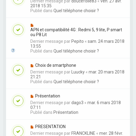
Dernier message par
doucefolie83
«
ven. 27 avr.
2018 15:35
Publié dans
Quel téléphone choisir ?
APN et compatibilité 4G : Redmi 5, 9 lite, P smart
ou P8 Lit
Dernier message par
Pepito
«
sam. 24 mars 2018
13:55
Publié dans
Quel téléphone choisir ?
Choix de smartphone
Dernier message par
Luucky
«
mar. 20 mars 2018
21:21
Publié dans
Quel téléphone choisir ?
Présentation
Dernier message par
dago3
«
mar. 6 mars 2018
07:11
Publié dans
Présentation
PRESENTATION
Dernier message par
FRANCKLINE
«
mer. 28 févr.