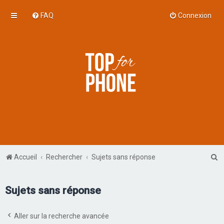
FAQ
Connexion
R
Accueil
Rechercher
Sujets sans réponse
e
c
Sujets sans réponse
h
e
Aller sur la recherche avancée