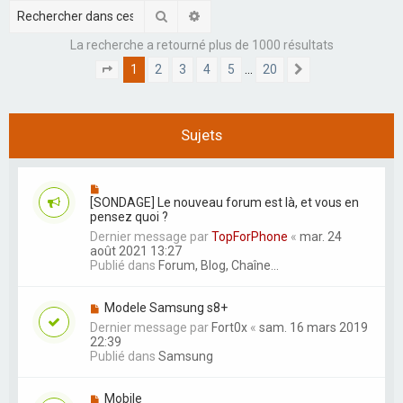
r
Rechercher
Recherche avancée
c
La recherche a retourné plus de 1000 résultats
h
1
2
3
4
5
20
…
Page
1
sur
20
Suivant
e
r
Sujets
[SONDAGE] Le nouveau forum est là, et vous en
pensez quoi ?
Dernier message par
TopForPhone
«
mar. 24
août 2021 13:27
Publié dans
Forum, Blog, Chaîne...
Modele Samsung s8+
Dernier message par
Fort0x
«
sam. 16 mars 2019
22:39
Publié dans
Samsung
Mobile