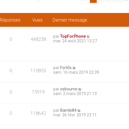
a
g
e
1
Réponses
Vues
Dernier message
s
u
r
2
par
TopForPhone
0
448238
0
mar. 24 août 2021 13:27
par
Fort0x
0
110853
sam. 16 mars 2019 22:39
par
osbourne
0
75919
sam. 2 mars 2019 21:13
par
Bambi84
0
118642
mar. 26 févr. 2019 23:11