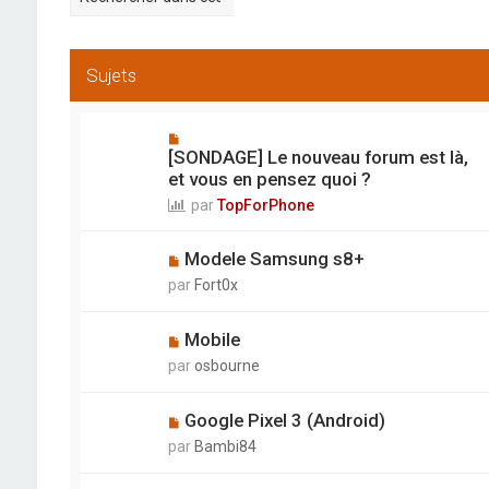
e
e
c
c
h
h
e
e
r
r
Sujets
c
c
h
h
e
e
r
a
[SONDAGE] Le nouveau forum est là,
v
a
et vous en pensez quoi ?
n
par
TopForPhone
c
é
e
Modele Samsung s8+
par
Fort0x
Mobile
par
osbourne
Google Pixel 3 (Android)
par
Bambi84