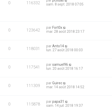
par
pcouas
0
116332
sam. 8 sept. 2018 07:05
par
Fort0x
0
123642
mar. 28 août 2018 23:17
par
Anto14
0
118031
lun. 27 août 2018 00:03
par
samuel96
0
117541
lun. 20 août 2018 16:17
par
Guirec
0
111309
mar. 14 août 2018 14:52
par
papa31
0
115878
sam. 14 juil. 2018 19:37