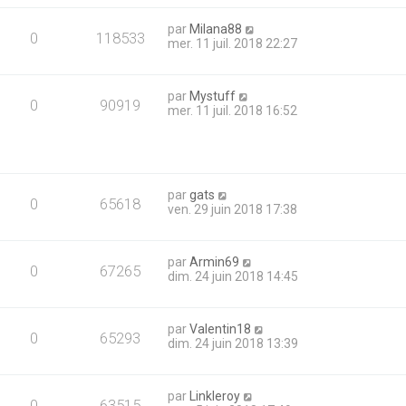
par
Milana88
0
118533
mer. 11 juil. 2018 22:27
par
Mystuff
0
90919
mer. 11 juil. 2018 16:52
par
gats
0
65618
ven. 29 juin 2018 17:38
par
Armin69
0
67265
dim. 24 juin 2018 14:45
par
Valentin18
0
65293
dim. 24 juin 2018 13:39
par
Linkleroy
0
63515