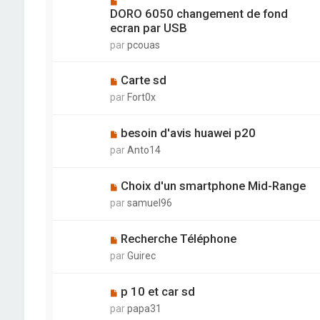
DORO 6050 changement de fond
ecran par USB
par
pcouas
Carte sd
par
Fort0x
besoin d'avis huawei p20
par
Anto14
Choix d'un smartphone Mid-Range
par
samuel96
Recherche Téléphone
par
Guirec
p 10 et car sd
par
papa31