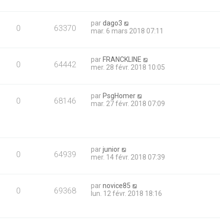
par
dago3
0
63370
mar. 6 mars 2018 07:11
par
FRANCKLINE
0
64442
mer. 28 févr. 2018 10:05
par
PsgHomer
0
68146
mar. 27 févr. 2018 07:09
par
junior
0
64939
mer. 14 févr. 2018 07:39
par
novice85
0
69368
lun. 12 févr. 2018 18:16