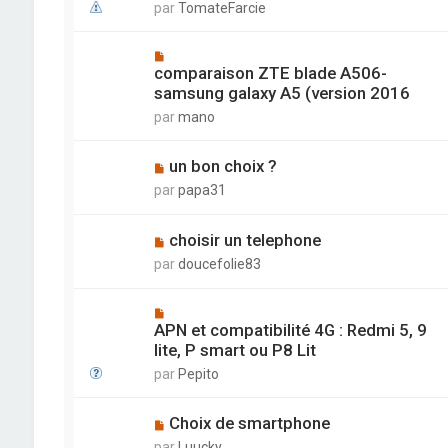
par
TomateFarcie
comparaison ZTE blade A506-
samsung galaxy A5 (version 2016
par
mano
un bon choix ?
par
papa31
choisir un telephone
par
doucefolie83
APN et compatibilité 4G : Redmi 5, 9
lite, P smart ou P8 Lit
par
Pepito
Choix de smartphone
par
Luucky