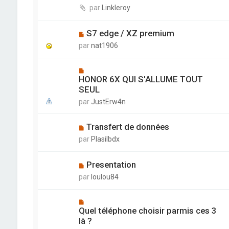
par
Linkleroy
S7 edge / XZ premium
par
nat1906
HONOR 6X QUI S'ALLUME TOUT
SEUL
par
JustErw4n
Transfert de données
par
Plasilbdx
Presentation
par
loulou84
Quel téléphone choisir parmis ces 3
là ?