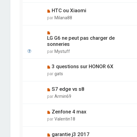
HTC ou Xiaomi
par
Milana88
LG G6 ne peut pas charger de
sonneries
par
Mystuff
3 questions sur HONOR 6X
par
gats
S7 edge vs s8
par
Armin69
Zenfone 4 max
par
Valentin18
garantie j3 2017