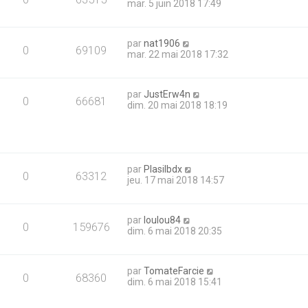
mar. 5 juin 2018 17:49
par
nat1906
0
69109
mar. 22 mai 2018 17:32
par
JustErw4n
0
66681
dim. 20 mai 2018 18:19
par
Plasilbdx
0
63312
jeu. 17 mai 2018 14:57
par
loulou84
0
159676
dim. 6 mai 2018 20:35
par
TomateFarcie
0
68360
dim. 6 mai 2018 15:41