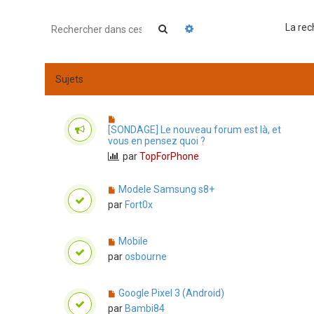
La rec
Rechercher
Recherche avancée
Sujets
[SONDAGE] Le nouveau forum est là, et
vous en pensez quoi ?
par
TopForPhone
Modele Samsung s8+
par
Fort0x
Mobile
par
osbourne
Google Pixel 3 (Android)
par
Bambi84