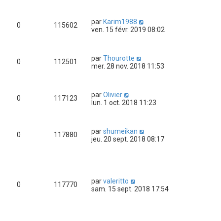
par
Karim1988
0
115602
ven. 15 févr. 2019 08:02
par
Thourotte
0
112501
mer. 28 nov. 2018 11:53
par
Olivier
0
117123
lun. 1 oct. 2018 11:23
par
shumeikan
0
117880
jeu. 20 sept. 2018 08:17
par
valeritto
0
117770
sam. 15 sept. 2018 17:54