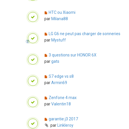
HTC ou Xiaomi
par
Milana88
LG G6 ne peut pas charger de sonneries
par
Mystuff
3 questions sur HONOR 6X
par
gats
S7 edge vs s8
par
Armin69
Zenfone 4 max
par
Valentin18
garantie j3 2017
par
Linkleroy