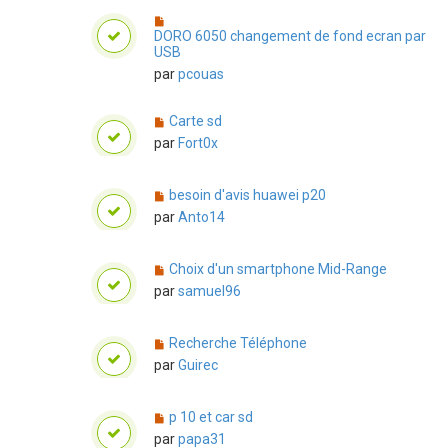
DORO 6050 changement de fond ecran par
USB
par
pcouas
Carte sd
par
Fort0x
besoin d'avis huawei p20
par
Anto14
Choix d'un smartphone Mid-Range
par
samuel96
Recherche Téléphone
par
Guirec
p 10 et car sd
par
papa31