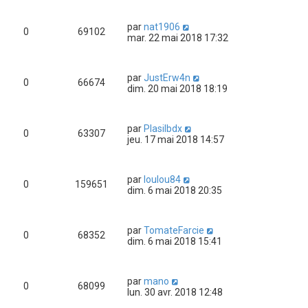
par
nat1906
0
69102
mar. 22 mai 2018 17:32
par
JustErw4n
0
66674
dim. 20 mai 2018 18:19
par
Plasilbdx
0
63307
jeu. 17 mai 2018 14:57
par
loulou84
0
159651
dim. 6 mai 2018 20:35
par
TomateFarcie
0
68352
dim. 6 mai 2018 15:41
par
mano
0
68099
lun. 30 avr. 2018 12:48