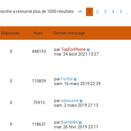
herche a retourné plus de 1000 résultats
1
2
3
4
5
…
Page
1
sur
20
Réponses
Vues
Dernier message
par
TopForPhone
0
448193
mar. 24 août 2021 13:27
par
Fort0x
0
110839
sam. 16 mars 2019 22:39
par
osbourne
0
75913
sam. 2 mars 2019 21:13
par
Bambi84
0
118631
mar. 26 févr. 2019 23:11