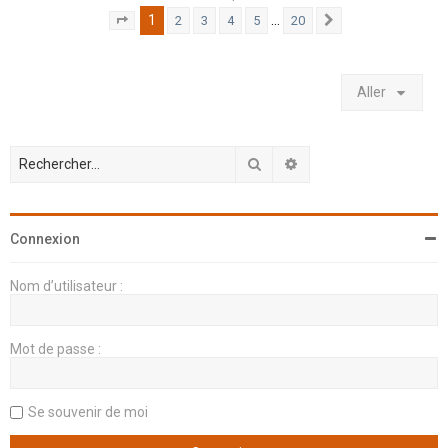
1
…
2
3
4
5
20
Page
1
sur
20
Suivant
Aller
Rechercher
Recherche avancée
Connexion
Nom d’utilisateur :
Mot de passe :
Se souvenir de moi