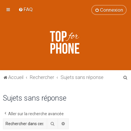
FAQ
Connexion
R
Accueil
Rechercher
Sujets sans réponse
e
c
Sujets sans réponse
h
e
Aller sur la recherche avancée
r
Rechercher
Recherche avancée
c