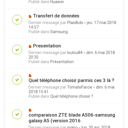
Publié dans
Huawei
Transfert de données
Dernier message par
Plasilbdx
«
jeu. 17 mai 2018
14:57
Publié dans
Samsung
Presentation
Dernier message par
loulou84
«
dim. 6 mai 2018
20:35
Publié dans
Présentation
Quel téléphone choisir parmis ces 3 là ?
Dernier message par
TomateFarcie
«
dim. 6 mai
2018 15:41
Publié dans
Quel téléphone choisir ?
comparaison ZTE blade A506-samsung
galaxy A5 (version 2016
Dernier message par
mano
«
lun. 30 avr. 2018