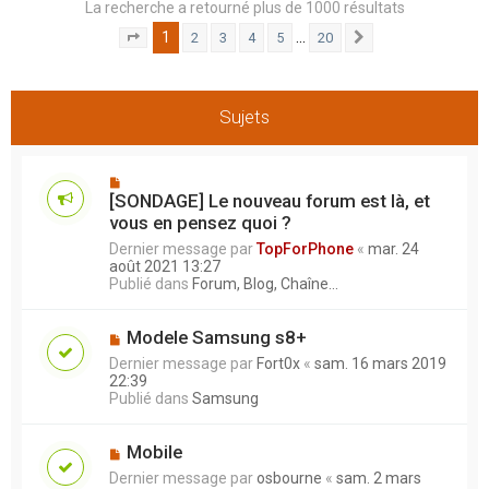
La recherche a retourné plus de 1000 résultats
h
1
…
2
3
4
5
20
e
Page
1
sur
20
Suivant
r
Sujets
[SONDAGE] Le nouveau forum est là, et
vous en pensez quoi ?
Dernier message par
TopForPhone
«
mar. 24
août 2021 13:27
Publié dans
Forum, Blog, Chaîne...
Modele Samsung s8+
Dernier message par
Fort0x
«
sam. 16 mars 2019
22:39
Publié dans
Samsung
Mobile
Dernier message par
osbourne
«
sam. 2 mars