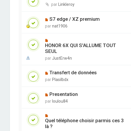
par
Linkleroy
S7 edge / XZ premium
par
nat1906
HONOR 6X QUI S'ALLUME TOUT
SEUL
par
JustErw4n
Transfert de données
par
Plasilbdx
Presentation
par
loulou84
Quel téléphone choisir parmis ces 3
là ?