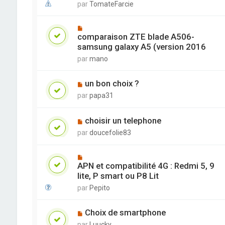
par
TomateFarcie
comparaison ZTE blade A506-
samsung galaxy A5 (version 2016
par
mano
un bon choix ?
par
papa31
choisir un telephone
par
doucefolie83
APN et compatibilité 4G : Redmi 5, 9
lite, P smart ou P8 Lit
par
Pepito
Choix de smartphone
par
Luucky