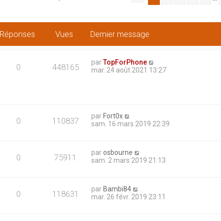
Réponses
Vues
Dernier message
par
TopForPhone
0
448165
mar. 24 août 2021 13:27
par
Fort0x
0
110837
sam. 16 mars 2019 22:39
par
osbourne
0
75911
sam. 2 mars 2019 21:13
par
Bambi84
0
118631
mar. 26 févr. 2019 23:11