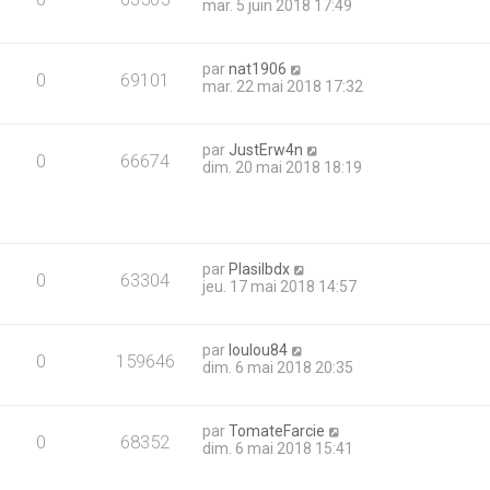
mar. 5 juin 2018 17:49
par
nat1906
0
69101
mar. 22 mai 2018 17:32
par
JustErw4n
0
66674
dim. 20 mai 2018 18:19
par
Plasilbdx
0
63304
jeu. 17 mai 2018 14:57
par
loulou84
0
159646
dim. 6 mai 2018 20:35
par
TomateFarcie
0
68352
dim. 6 mai 2018 15:41