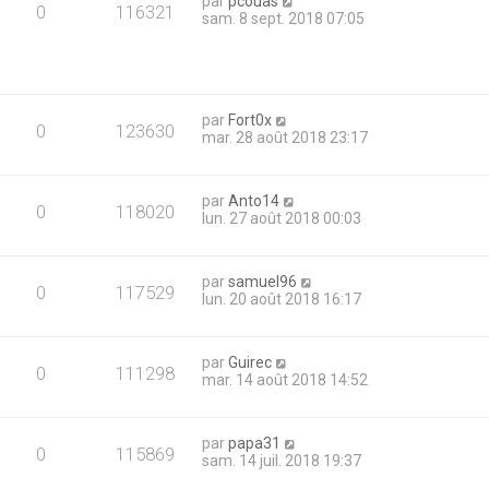
par
pcouas
0
116321
sam. 8 sept. 2018 07:05
par
Fort0x
0
123630
mar. 28 août 2018 23:17
par
Anto14
0
118020
lun. 27 août 2018 00:03
par
samuel96
0
117529
lun. 20 août 2018 16:17
par
Guirec
0
111298
mar. 14 août 2018 14:52
par
papa31
0
115869
sam. 14 juil. 2018 19:37