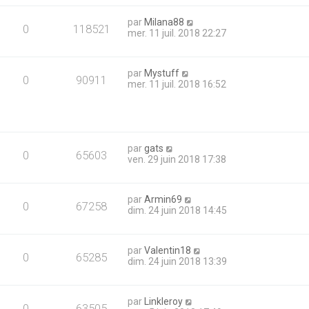
par
Milana88
0
118521
mer. 11 juil. 2018 22:27
par
Mystuff
0
90911
mer. 11 juil. 2018 16:52
par
gats
0
65603
ven. 29 juin 2018 17:38
par
Armin69
0
67258
dim. 24 juin 2018 14:45
par
Valentin18
0
65285
dim. 24 juin 2018 13:39
par
Linkleroy
0
63505