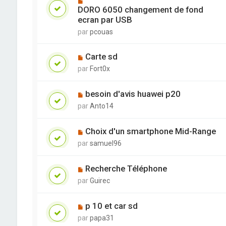
DORO 6050 changement de fond
ecran par USB
par
pcouas
Carte sd
par
Fort0x
besoin d'avis huawei p20
par
Anto14
Choix d'un smartphone Mid-Range
par
samuel96
Recherche Téléphone
par
Guirec
p 10 et car sd
par
papa31