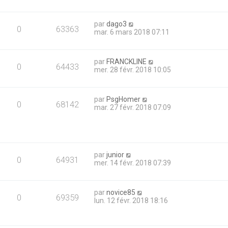
par
dago3
0
63363
mar. 6 mars 2018 07:11
par
FRANCKLINE
0
64433
mer. 28 févr. 2018 10:05
par
PsgHomer
0
68142
mar. 27 févr. 2018 07:09
par
junior
0
64931
mer. 14 févr. 2018 07:39
par
novice85
0
69359
lun. 12 févr. 2018 18:16