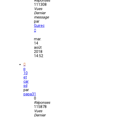
Réponses
111308
Vues
Dernier
message
par
Guirec
mar.
14
août
2018
14:52
p
10
et
car
sd
par
papa31
0
Réponses
115878
Vues
Dernier