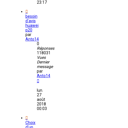
23:17
besoin
d'avis
huawei
p20
par
Anto14
0
Réponses
118031
Vues
Dernier
message
par
Anto14
lun.
27
août
2018
00:03
Choix
d'un