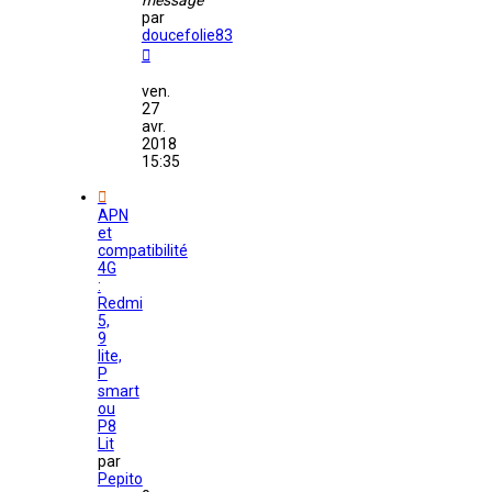
message
par
doucefolie83
ven.
27
avr.
2018
15:35
APN
et
compatibilité
4G
:
Redmi
5,
9
lite,
P
smart
ou
P8
Lit
par
Pepito