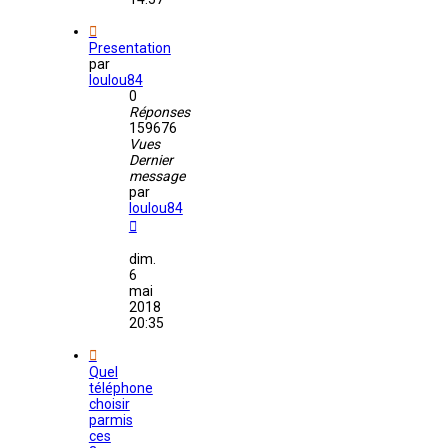
Presentation
par
loulou84
0
Réponses
159676
Vues
Dernier
message
par
loulou84
dim.
6
mai
2018
20:35
Quel
téléphone
choisir
parmis
ces