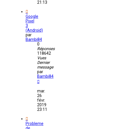
21:13
Google
Pixel
3
(Android)
par
Bambi84
0
Réponses
118642
Vues
Dernier
message
par
Bambi84
mar.
26
févr.
2019
23:11
Probleme
de