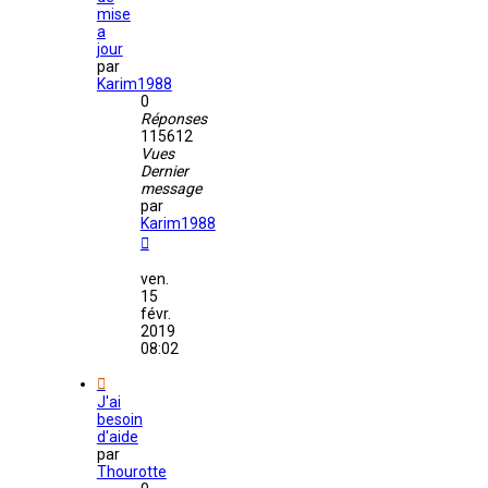
mise
a
jour
par
Karim1988
0
Réponses
115612
Vues
Dernier
message
par
Karim1988
ven.
15
févr.
2019
08:02
J'ai
besoin
d'aide
par
Thourotte