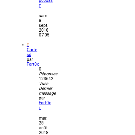
pcouas
sam.
8
sept.
2018
07:05
Carte
sd
par
Fort0x
0
Réponses
123642
Vues
Dernier
message
par
Fort0x
mar.
28
août
2018