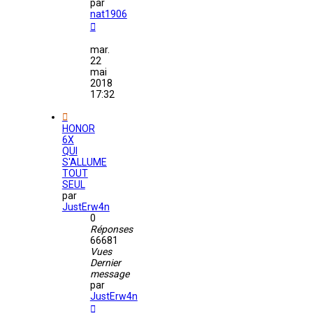
par
nat1906
mar.
22
mai
2018
17:32
HONOR
6X
QUI
S'ALLUME
TOUT
SEUL
par
JustErw4n
0
Réponses
66681
Vues
Dernier
message
par
JustErw4n