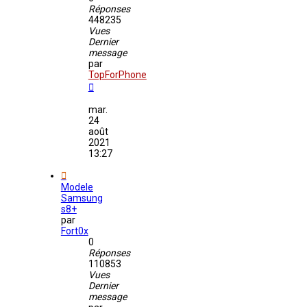
Réponses
448235
Vues
Dernier
message
par
TopForPhone
mar.
24
août
2021
13:27
Modele
Samsung
s8+
par
Fort0x
0
Réponses
110853
Vues
Dernier
message