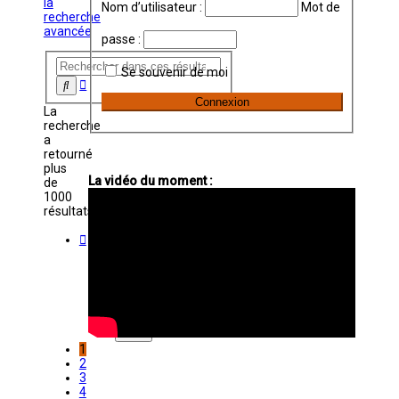
la
Nom d’utilisateur :
Mot de
recherche
avancée
passe :
Se souvenir de moi
Recherche
Rechercher
avancée
La
recherche
a
retourné
plus
La vidéo du moment :
de
1000
résultats
Page
Aller
1
sur
sur
la
20
page :
1
2
3
4