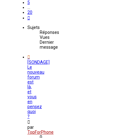
5
…
20
Suivant
Sujets
Réponses
Vues
Dernier
message
[SONDAGE]
Le
nouveau
forum
est
là,
et
vous
en
pensez
quoi
?
par
TopForPhone
0