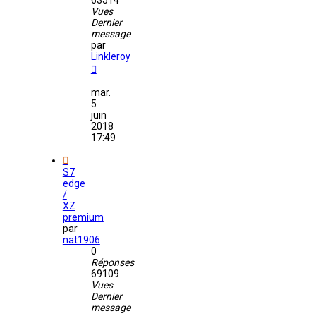
63514
Vues
Dernier
message
par
Linkleroy
mar.
5
juin
2018
17:49
S7
edge
/
XZ
premium
par
nat1906
0
Réponses
69109
Vues
Dernier
message