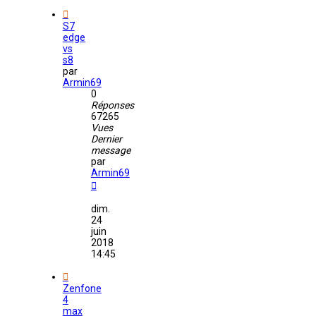
S7
edge
vs
s8
par
Armin69
0
Réponses
67265
Vues
Dernier
message
par
Armin69
dim.
24
juin
2018
14:45
Zenfone
4
max