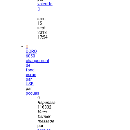
valeritto
sam.
15
sept.
2018
17:54
DORO
6050
changement
de
fond
ecran
par
USB
par
pcouas
0
Réponses
116332
Vues
Dernier
message
par