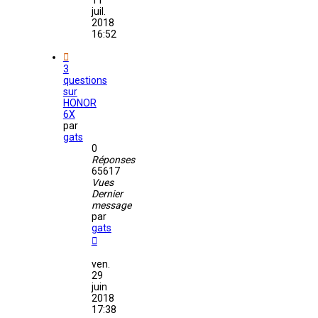
11
juil.
2018
16:52
3
questions
sur
HONOR
6X
par
gats
0
Réponses
65617
Vues
Dernier
message
par
gats
ven.
29
juin
2018
17:38