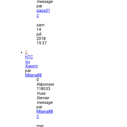
message
par
papa31
sam.
14
juil.
2018
19:37
HTC
ou
Xiaomi
par
Milana88
0
Réponses
118533
Vues
Dernier
message
par
Milana88
mer.