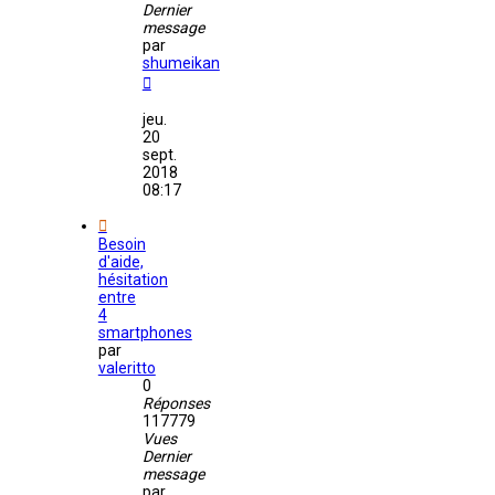
Dernier
message
par
shumeikan
jeu.
20
sept.
2018
08:17
Besoin
d'aide,
hésitation
entre
4
smartphones
par
valeritto
0
Réponses
117779
Vues
Dernier
message
par