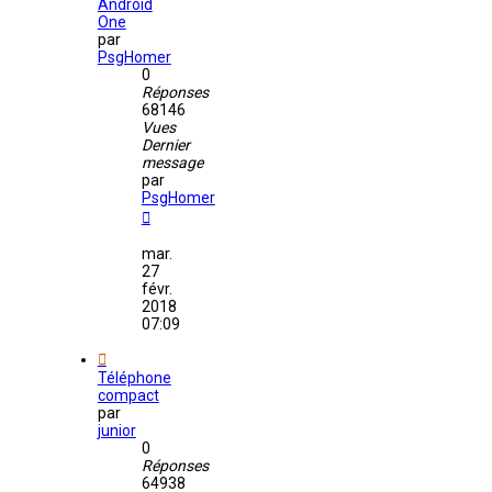
Android
One
par
PsgHomer
0
Réponses
68146
Vues
Dernier
message
par
PsgHomer
mar.
27
févr.
2018
07:09
Téléphone
compact
par
junior
0
Réponses
64938