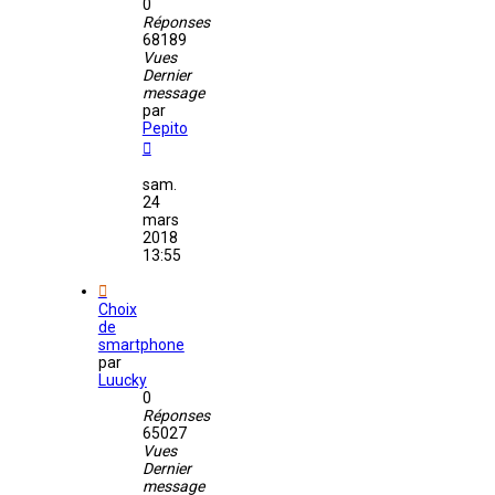
0
Réponses
68189
Vues
Dernier
message
par
Pepito
sam.
24
mars
2018
13:55
Choix
de
smartphone
par
Luucky
0
Réponses
65027
Vues
Dernier
message