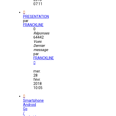
07:11
PRESENTATION
par
FRANCKLINE
0
Réponses
64442
Vues
Dernier
message
par
FRANCKLINE
mer.
28
févr.
2018
10:05
Smartphone
Android
Go
/