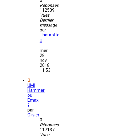
0
Réponses
112509
Vues
Dernier
message
par
Thourotte
mer.
28
nov.
2018
11:53
UMI
Hammer
ou
Emax
?
par
Olivier
0
Réponses
117137
Vues