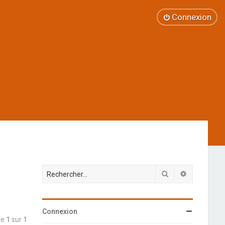
Connexion
Rechercher
Recherche 
Connexion
ge
1
sur
1