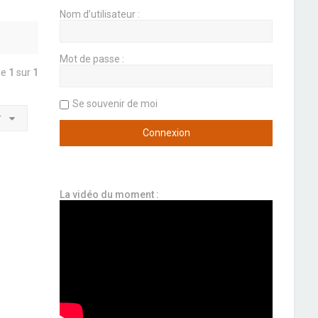
Nom d’utilisateur :
Mot de passe :
ge
1
sur
1
Se souvenir de moi
r
La vidéo du moment :