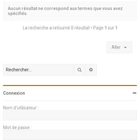
h
Aucun résultat ne correspond aux termes que vous avez
e
spécifiés.
r
La recherche a retourné 0 résultat • Page
1
sur
1
Aller
Rechercher
Recherche avancée
Connexion
Nom d’utilisateur :
Mot de passe :