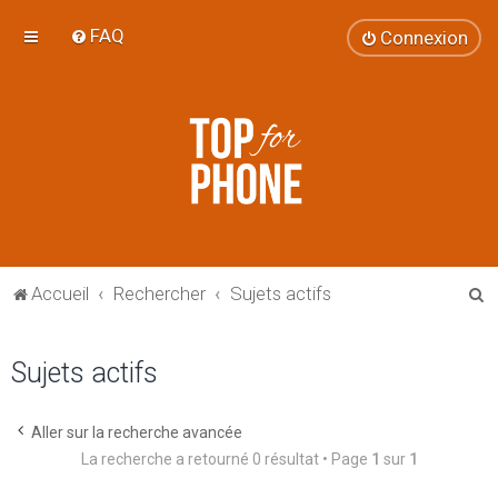
FAQ
Connexion
R
Accueil
Rechercher
Sujets actifs
e
c
Sujets actifs
h
e
Aller sur la recherche avancée
r
La recherche a retourné 0 résultat • Page
1
sur
1
c