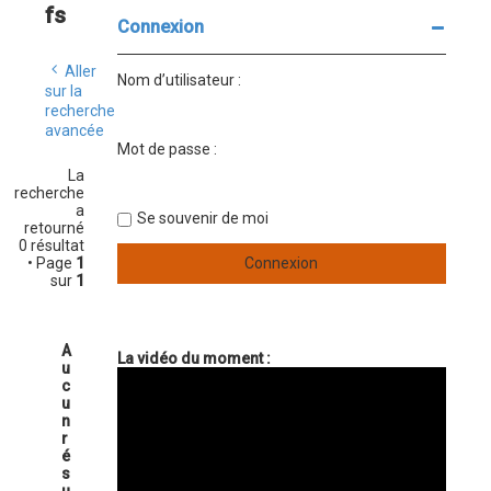
e
e
fs
r
r
Connexion
c
c
h
h
Aller
e
e
Nom d’utilisateur :
r
a
sur la
v
recherche
a
avancée
n
Mot de passe :
c
La
é
recherche
e
a
Se souvenir de moi
retourné
0 résultat
• Page
1
sur
1
A
La vidéo du moment :
u
c
u
n
r
é
s