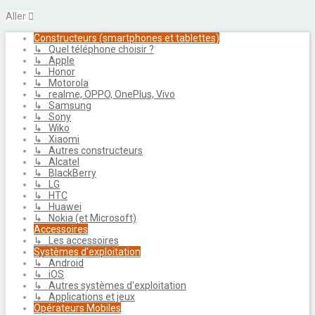
Aller
Constructeurs (smartphones et tablettes)
↳ Quel téléphone choisir ?
↳ Apple
↳ Honor
↳ Motorola
↳ realme, OPPO, OnePlus, Vivo
↳ Samsung
↳ Sony
↳ Wiko
↳ Xiaomi
↳ Autres constructeurs
↳ Alcatel
↳ BlackBerry
↳ LG
↳ HTC
↳ Huawei
↳ Nokia (et Microsoft)
Accessoires
↳ Les accessoires
Systèmes d'exploitation
↳ Android
↳ iOS
↳ Autres systèmes d'exploitation
↳ Applications et jeux
Opérateurs Mobiles