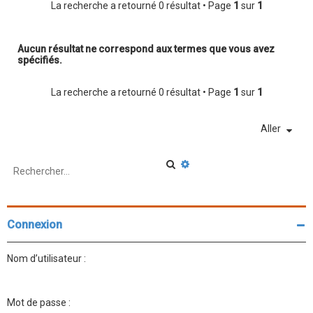
r
La recherche a retourné 0 résultat • Page
1
sur
1
c
h
Aucun résultat ne correspond aux termes que vous avez
spécifiés.
e
r
La recherche a retourné 0 résultat • Page
1
sur
1
Aller
R
R
e
e
c
c
h
h
e
e
r
r
Connexion
c
c
h
h
e
e
Nom d’utilisateur :
r
a
v
a
n
Mot de passe :
c