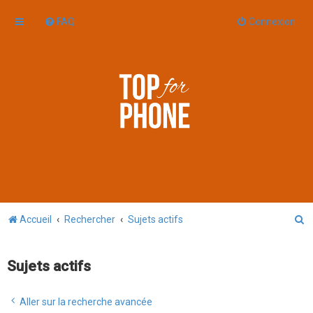
FAQ
Connexion
R
Accueil
Rechercher
Sujets actifs
e
c
Sujets actifs
h
e
Aller sur la recherche avancée