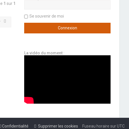
ge
1
sur
1
Se souvenir de moi
r
La vidéo du moment :
Confidentialité
Supprimer les cookies
Fuseau horaire sur
UTC