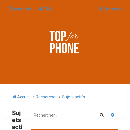
Raccourcis
FAQ
Connexion
Accueil
Rechercher
Sujets actifs
Suj
Rechercher
Recherc
ets
acti