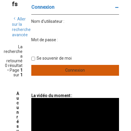
fs
Connexion
Aller
Nom d’utilisateur :
sur la
recherche
avancée
Mot de passe :
La
recherche
a
Se souvenir de moi
retourné
0 résultat
• Page
1
sur
1
A
La vidéo du moment :
u
c
u
n
r
é
s