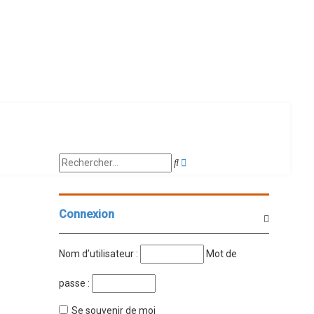
Recherche
Rechercher
avancée
Connexion
Nom d’utilisateur :
Mot de
passe :
Se souvenir de moi