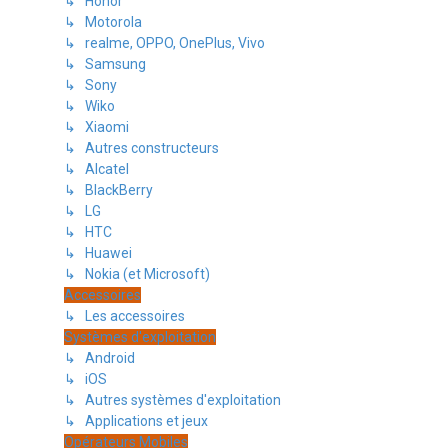
↳ Honor
↳ Motorola
↳ realme, OPPO, OnePlus, Vivo
↳ Samsung
↳ Sony
↳ Wiko
↳ Xiaomi
↳ Autres constructeurs
↳ Alcatel
↳ BlackBerry
↳ LG
↳ HTC
↳ Huawei
↳ Nokia (et Microsoft)
Accessoires
↳ Les accessoires
Systèmes d'exploitation
↳ Android
↳ iOS
↳ Autres systèmes d'exploitation
↳ Applications et jeux
Opérateurs Mobiles