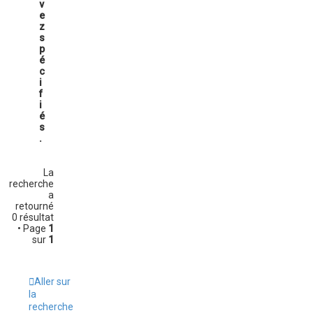
v
e
z
s
p
é
c
i
f
i
é
s
.
La
recherche
a
retourné
0 résultat
• Page
1
sur
1
Aller sur
la
recherche