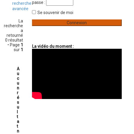
passe :
v
recherche
e
a
avancée
n
Se souvenir de moi
r
c
La
é
recherche
e
a
retourné
0 résultat
• Page
1
La vidéo du moment :
sur
1
A
u
c
u
n
r
é
s
u
l
t
a
t
n