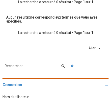
r
La recherche a retourné 0 résultat • Page
1
sur
1
c
h
Aucun résultat ne correspond aux termes que vous avez
spécifiés.
e
r
La recherche a retourné 0 résultat • Page
1
sur
1
Aller
Rechercher
Recherche avancée
Connexion
Nom d’utilisateur :