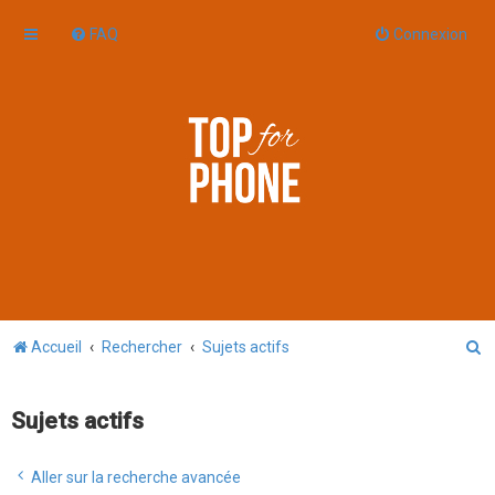
FAQ
Connexion
R
Accueil
Rechercher
Sujets actifs
e
c
Sujets actifs
h
e
Aller sur la recherche avancée