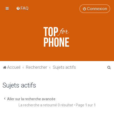
FAQ
Connexion
R
Accueil
Rechercher
Sujets actifs
e
c
Sujets actifs
h
e
Aller sur la recherche avancée
r
La recherche a retourné 0 résultat • Page
1
sur
1
c