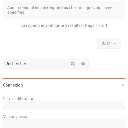
h
Aucun résultat ne correspond aux termes que vous avez
e
spécifiés.
r
La recherche a retourné 0 résultat • Page
1
sur
1
Aller
Rechercher
Recherche avancée
Connexion
Nom d’utilisateur :
Mot de passe :