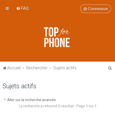
FAQ
Connexion
R
Accueil
Rechercher
Sujets actifs
e
c
Sujets actifs
h
e
Aller sur la recherche avancée
r
La recherche a retourné 0 résultat • Page
1
sur
1
c