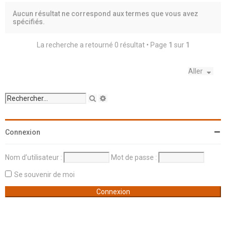
h
Aucun résultat ne correspond aux termes que vous avez
e
spécifiés.
r
La recherche a retourné 0 résultat • Page
1
sur
1
Aller
R
R
e
e
c
c
h
h
e
e
Connexion
r
r
c
c
h
h
Nom d’utilisateur :
Mot de passe :
e
e
r
a
Se souvenir de moi
v
a
n
c
é
e