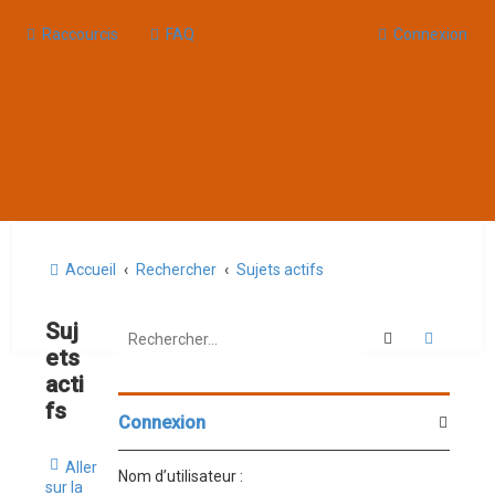
Raccourcis
FAQ
Connexion
Accueil
Rechercher
Sujets actifs
Suj
Rechercher
Recherc
ets
acti
fs
Connexion
Aller
Nom d’utilisateur :
sur la