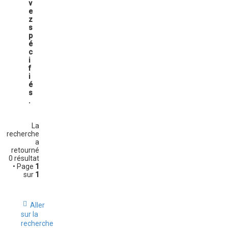
v
e
z
s
p
é
c
i
f
i
é
s
.
La
recherche
a
retourné
0 résultat
• Page
1
sur
1
Aller
sur la
recherche