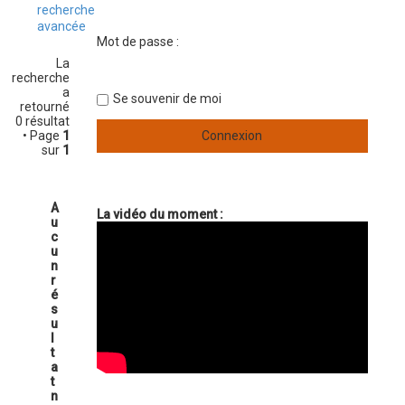
recherche
avancée
Mot de passe :
La
recherche
a
Se souvenir de moi
retourné
0 résultat
• Page
1
sur
1
A
La vidéo du moment :
u
c
u
n
r
é
s
u
l
t
a
t
n