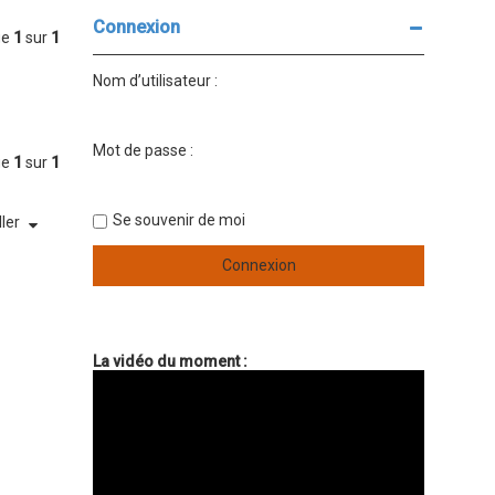
e
e
r
r
Connexion
c
c
ge
1
sur
1
h
h
e
e
Nom d’utilisateur :
r
a
v
a
n
Mot de passe :
c
ge
1
sur
1
é
e
Se souvenir de moi
ller
La vidéo du moment :