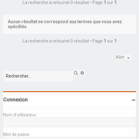
r
La recherche a retourné 0 résultat • Page
1
sur
1
c
h
Aucun résultat ne correspond aux termes que vous avez
spécifiés.
e
r
La recherche a retourné 0 résultat • Page
1
sur
1
Aller
R
R
e
e
c
c
h
h
e
e
r
r
Connexion
c
c
h
h
e
e
Nom d’utilisateur :
r
a
v
a
n
Mot de passe :
c