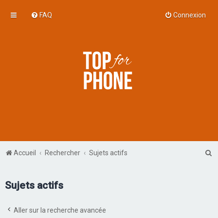
FAQ
Connexion
R
Accueil
Rechercher
Sujets actifs
e
c
Sujets actifs
h
e
Aller sur la recherche avancée