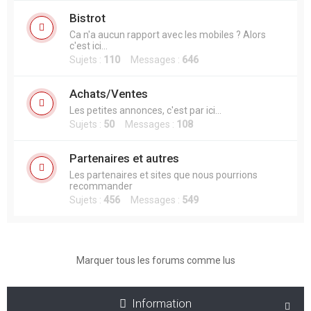
Bistrot
Ca n'a aucun rapport avec les mobiles ? Alors
c'est ici...
Sujets :
110
Messages :
646
Achats/Ventes
Les petites annonces, c'est par ici...
Sujets :
50
Messages :
108
Partenaires et autres
Les partenaires et sites que nous pourrions
recommander
Sujets :
456
Messages :
549
Marquer tous les forums comme lus
Information