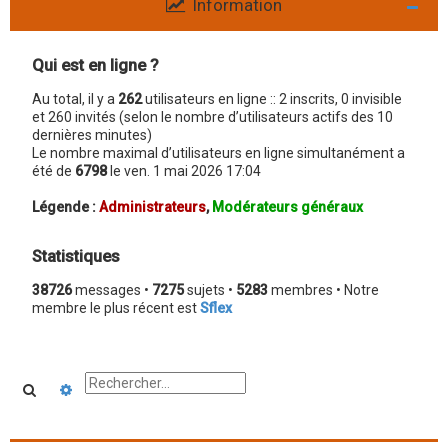
Information
Qui est en ligne ?
Au total, il y a
262
utilisateurs en ligne :: 2 inscrits, 0 invisible
et 260 invités (selon le nombre d’utilisateurs actifs des 10
dernières minutes)
Le nombre maximal d’utilisateurs en ligne simultanément a
été de
6798
le ven. 1 mai 2026 17:04
Légende :
Administrateurs
,
Modérateurs généraux
Statistiques
38726
messages •
7275
sujets •
5283
membres • Notre
membre le plus récent est
Sflex
Rechercher
Recherche avancée