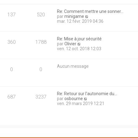
n
s
i
u
Re: Comment mettre une sonner…
e
l
137
520
C
par
minigame
r
t
o
mar. 12 févr. 2019 04:36
m
e
n
e
r
s
s
l
u
s
e
Re: Mise à jour sécurité
l
360
1788
a
d
C
par
Olivier
t
g
e
o
ven. 12 oct. 2018 12:03
e
e
r
n
r
n
s
l
i
u
e
Aucun message
e
l
0
0
d
r
t
e
m
e
r
e
r
n
s
l
i
s
e
Re: Retour sur l'autonomie du…
e
687
3237
a
d
C
par
osbourne
r
g
e
o
ven. 29 mars 2019 12:21
m
e
r
n
e
n
s
s
i
u
s
e
l
a
r
t
g
m
e
e
e
r