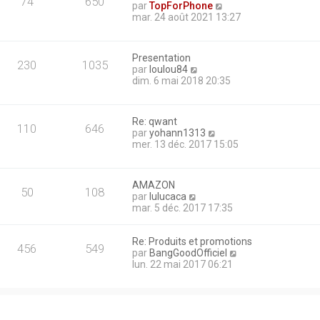
74
650
C
par
TopForPhone
n
s
o
mar. 24 août 2021 13:27
i
s
n
e
a
s
r
g
u
m
e
Presentation
l
e
230
1035
C
par
loulou84
t
s
o
dim. 6 mai 2018 20:35
e
s
n
r
a
s
l
g
u
e
e
Re: qwant
l
110
646
d
C
par
yohann1313
t
e
o
mer. 13 déc. 2017 15:05
e
r
n
r
n
s
l
i
u
e
AMAZON
e
l
50
108
d
C
par
lulucaca
r
t
e
o
mar. 5 déc. 2017 17:35
m
e
r
n
e
r
n
s
s
l
i
Re: Produits et promotions
u
s
e
456
549
e
C
par
BangGoodOfficiel
l
a
d
r
o
lun. 22 mai 2017 06:21
t
g
e
m
n
e
e
r
e
s
r
n
s
u
l
i
s
l
e
e