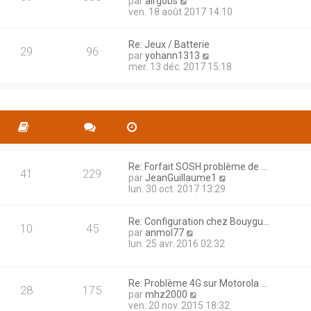
C
par
airgobs
t
e
g
o
ven. 18 août 2017 14:10
e
r
e
n
r
n
s
l
i
Re: Jeux / Batterie
u
e
29
96
e
C
par
yohann1313
l
d
r
o
mer. 13 déc. 2017 15:18
t
e
m
n
e
r
e
s
r
n
s
u
l
i
s
l
e
e
a
t
d
r
g
e
e
m
e
r
r
e
l
n
s
e
Re: Forfait SOSH problème de …
i
s
41
229
d
C
par
JeanGuillaume1
e
a
e
o
lun. 30 oct. 2017 13:29
r
g
r
n
m
e
n
s
e
Re: Configuration chez Bouygu…
i
u
s
10
45
C
par
anmol77
e
l
s
o
lun. 25 avr. 2016 02:32
r
t
a
n
m
e
g
s
e
r
e
u
s
l
Re: Problème 4G sur Motorola …
l
s
e
28
175
C
par
mhz2000
t
a
d
o
ven. 20 nov. 2015 18:32
e
g
e