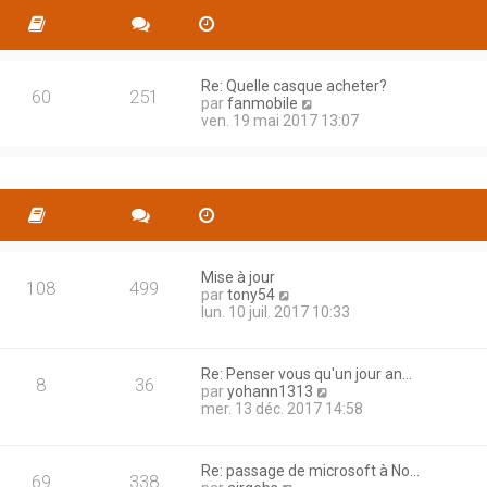
s
l
s
e
a
d
g
e
e
Re: Quelle casque acheter?
r
60
251
C
par
fanmobile
n
o
ven. 19 mai 2017 13:07
i
n
e
s
r
u
m
l
e
t
s
e
s
r
a
l
g
e
Mise à jour
e
108
499
C
d
par
tony54
o
e
lun. 10 juil. 2017 10:33
n
r
s
n
u
i
Re: Penser vous qu'un jour an…
l
e
8
36
C
par
yohann1313
t
r
o
mer. 13 déc. 2017 14:58
e
m
n
r
e
s
l
s
u
e
s
Re: passage de microsoft à No…
l
69
338
d
a