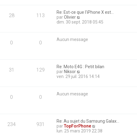
n
s
Re: Est-ce que l'iPhone X est…
u
28
113
C
par
Olivier
l
o
dim. 30 sept. 2018 05:45
t
n
e
s
r
u
l
Aucun message
l
e
0
0
t
d
e
e
r
r
l
n
e
i
Re: Moto E4G : Petit bilan
31
129
d
e
C
par
Niksor
e
r
o
ven. 29 juil. 2016 14:14
r
m
n
n
e
s
i
s
u
Aucun message
e
s
l
0
0
r
a
t
m
g
e
e
e
r
s
l
s
e
Re: Au sujet du Samsung Galax…
234
931
a
d
C
par
TopForPhone
g
e
o
lun. 25 mars 2019 22:38
e
r
n