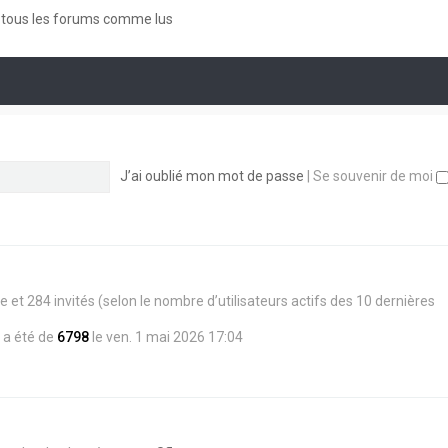
a
t
d
r
g
e
e
tous les forums comme lus
m
e
r
r
e
l
n
s
e
i
s
d
e
a
e
r
g
r
m
e
n
e
i
s
e
s
J’ai oublié mon mot de passe
|
Se souvenir de moi
r
a
m
g
e
e
s
s
a
g
e
sible et 284 invités (selon le nombre d’utilisateurs actifs des 10 dernières
 a été de
6798
le ven. 1 mai 2026 17:04