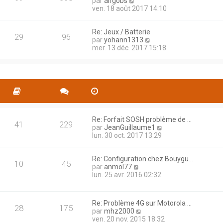
C
par
airgobs
t
e
g
o
ven. 18 août 2017 14:10
e
r
e
n
r
n
s
l
i
Re: Jeux / Batterie
u
e
29
96
e
C
par
yohann1313
l
d
r
o
mer. 13 déc. 2017 15:18
t
e
m
n
e
r
e
s
r
n
s
u
l
i
s
l
e
e
a
t
d
r
g
e
e
m
e
r
r
e
l
n
s
e
Re: Forfait SOSH problème de …
i
s
41
229
d
C
par
JeanGuillaume1
e
a
e
o
lun. 30 oct. 2017 13:29
r
g
r
n
m
e
n
s
e
Re: Configuration chez Bouygu…
i
u
s
10
45
C
par
anmol77
e
l
s
o
lun. 25 avr. 2016 02:32
r
t
a
n
m
e
g
s
e
r
e
u
s
l
Re: Problème 4G sur Motorola …
l
s
e
28
175
C
par
mhz2000
t
a
d
o
ven. 20 nov. 2015 18:32
e
g
e