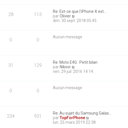
n
s
Re: Est-ce que l'iPhone X est…
u
28
113
C
par
Olivier
l
o
dim. 30 sept. 2018 05:45
t
n
e
s
r
u
l
Aucun message
l
e
0
0
t
d
e
e
r
r
l
n
e
i
Re: Moto E4G : Petit bilan
31
129
d
e
C
par
Niksor
e
r
o
ven. 29 juil. 2016 14:14
r
m
n
n
e
s
i
s
u
Aucun message
e
s
l
0
0
r
a
t
m
g
e
e
e
r
s
l
s
e
Re: Au sujet du Samsung Galax…
234
931
a
d
C
par
TopForPhone
g
e
o
lun. 25 mars 2019 22:38
e
r
n