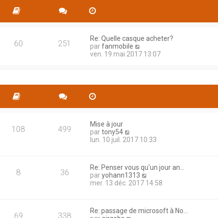
s
l
s
e
a
d
g
e
e
Re: Quelle casque acheter?
r
60
251
C
par
fanmobile
n
o
ven. 19 mai 2017 13:07
i
n
e
s
r
u
m
l
e
t
s
e
s
r
a
l
g
e
Mise à jour
e
108
499
C
d
par
tony54
o
e
lun. 10 juil. 2017 10:33
n
r
s
n
u
i
Re: Penser vous qu'un jour an…
l
e
8
36
C
par
yohann1313
t
r
o
mer. 13 déc. 2017 14:58
e
m
n
r
e
s
l
s
u
e
s
Re: passage de microsoft à No…
l
69
338
d
a