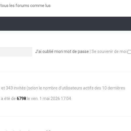
a
t
d
r
g
e
e
tous les forums comme lus
m
e
r
r
e
l
n
s
e
i
s
d
e
a
e
r
g
r
m
e
n
e
i
s
e
s
J’ai oublié mon mot de passe
|
Se souvenir de moi
r
a
m
g
e
e
s
s
a
g
e
ible et 343 invités (selon le nombre d’utilisateurs actifs des 10 dernières
 a été de
6798
le ven. 1 mai 2026 17:04