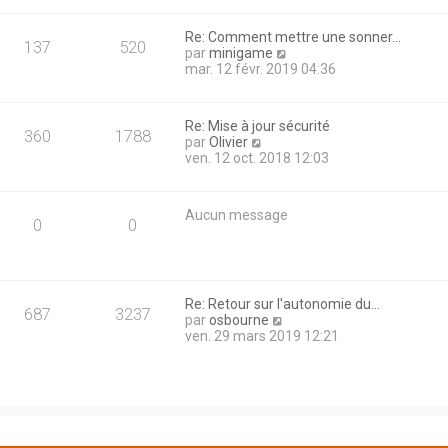
n
s
i
u
Re: Comment mettre une sonner…
e
l
137
520
C
par
minigame
r
t
o
mar. 12 févr. 2019 04:36
m
e
n
e
r
s
s
l
u
s
e
Re: Mise à jour sécurité
l
360
1788
a
d
C
par
Olivier
t
g
e
o
ven. 12 oct. 2018 12:03
e
e
r
n
r
n
s
l
i
u
e
Aucun message
e
l
0
0
d
r
t
e
m
e
r
e
r
n
s
l
i
s
e
Re: Retour sur l'autonomie du…
e
687
3237
a
d
C
par
osbourne
r
g
e
o
ven. 29 mars 2019 12:21
m
e
r
n
e
n
s
s
i
u
s
e
l
a
r
t
g
m
e
e
e
r