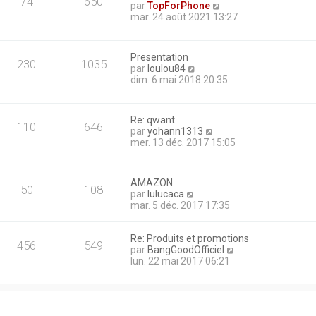
74
650
C
par
TopForPhone
n
s
o
mar. 24 août 2021 13:27
i
s
n
e
a
s
r
g
u
m
e
Presentation
l
e
230
1035
C
par
loulou84
t
s
o
dim. 6 mai 2018 20:35
e
s
n
r
a
s
l
g
u
e
e
Re: qwant
l
110
646
d
C
par
yohann1313
t
e
o
mer. 13 déc. 2017 15:05
e
r
n
r
n
s
l
i
u
e
AMAZON
e
l
50
108
d
C
par
lulucaca
r
t
e
o
mar. 5 déc. 2017 17:35
m
e
r
n
e
r
n
s
s
l
i
Re: Produits et promotions
u
s
e
456
549
e
C
par
BangGoodOfficiel
l
a
d
r
o
lun. 22 mai 2017 06:21
t
g
e
m
n
e
e
r
e
s
r
n
s
u
l
i
s
l
e
e